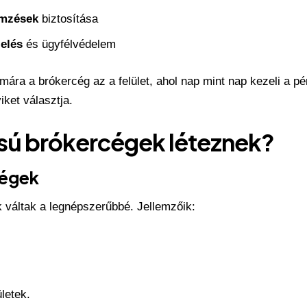
emzések
biztosítása
elés
és ügyfélvédelem
mára a brókercég az a felület, ahol nap mint nap kezeli a pé
ket választja.
usú brókercégek léteznek?
cégek
 váltak a legnépszerűbbé. Jellemzőik:
ületek.