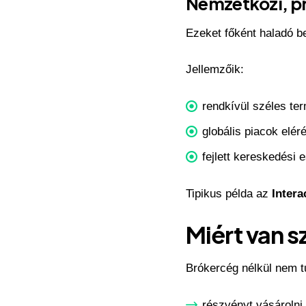
Nemzetközi, pr
Ezeket főként haladó b
Jellemzőik:
rendkívül széles ter
globális piacok elér
fejlett kereskedési 
Tipikus példa az
Intera
Miért van 
Brókercég nélkül nem t
részvényt vásárolni,