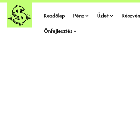
Kezdőlap
Pénz
Üzlet
Részvén
Önfejlesztés