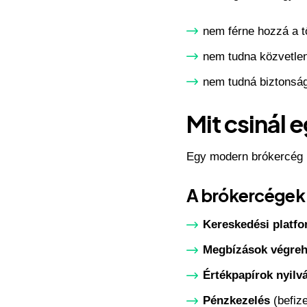
nem férne hozzá a 
nem tudna közvetlen
nem tudná biztonság
Mit csinál 
Egy modern brókercég m
A brókercégek 
Kereskedési platfo
Megbízások végreh
Értékpapírok nyilv
Pénzkezelés
(befize