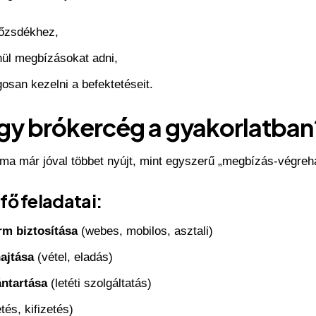
tőzsdékhez,
ül megbízásokat adni,
osan kezelni a befektetéseit.
egy brókercég a gyakorlatban
a már jóval többet nyújt, mint egyszerű „megbízás-végreha
fő feladatai:
rm biztosítása
(webes, mobilos, asztali)
ajtása
(vétel, eladás)
ántartása
(letéti szolgáltatás)
tés, kifizetés)