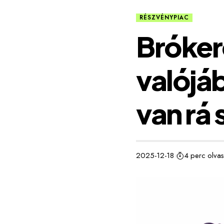
RÉSZVÉNYPIAC
Brókerc
valójá
van rá
2025-12-18
4 perc olvas