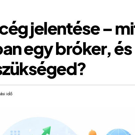
ég jelentése – mit
ban egy bróker, és
 szükséged?
ási idő