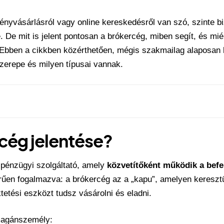
ényvásárlásról vagy online kereskedésről van szó, szinte bi
. De mit is jelent pontosan a brókercég, miben segít, és mié
Ebben a cikkben közérthetően, mégis szakmailag alaposan k
szerepe és milyen típusai vannak.
rcég jelentése?
pénzügyi szolgáltató, amely
közvetítőként működik a befe
rűen fogalmazva: a brókercég az a „kapu”, amelyen keresztü
etési eszközt tudsz vásárolni és eladni.
magánszemély: