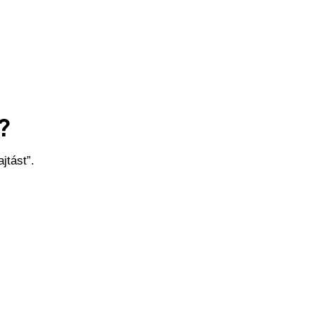
?
jtást”.