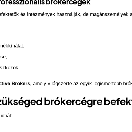
ofesszionális brókercégek
efektetők és intézmények használják, de magánszemélyek s
mékkínálat,
ése,
eszközök.
ctive Brokers
, amely világszerte az egyik legismertebb bró
szükséged brókercégre befek
udnál: