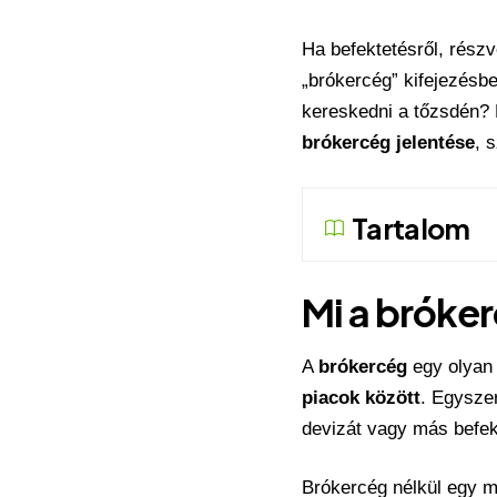
Ha befektetésről, részv
„brókercég” kifejezésbe
kereskedni a tőzsdén? 
brókercég jelentése
, 
Tartalom
Mi a bróke
A
brókercég
egy olyan 
piacok között
. Egysze
devizát vagy más befekt
Brókercég nélkül egy 