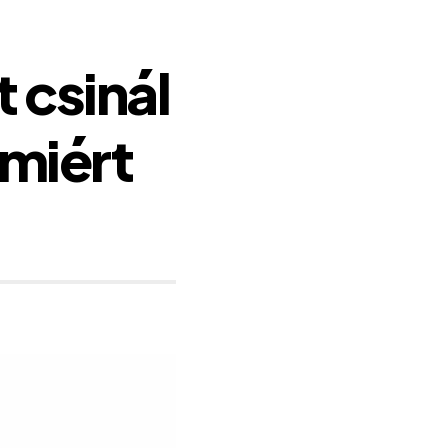
 csinál
 miért