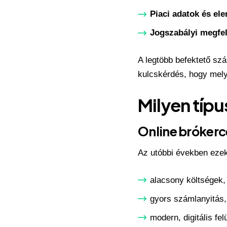
Piaci adatok és el
Jogszabályi megfel
A legtöbb befektető szá
kulcskérdés, hogy melyi
Milyen típ
Online bróker
Az utóbbi években ezek
alacsony költségek,
gyors számlanyitás,
modern, digitális fel