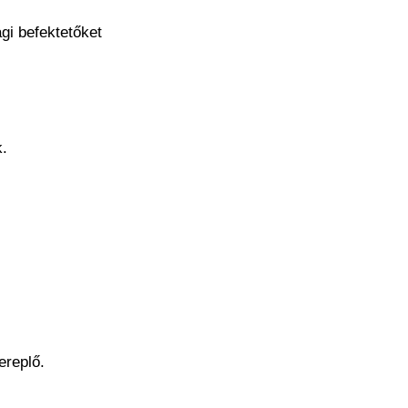
gi befektetőket
.
ereplő.