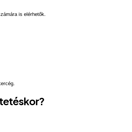
zámára is elérhetők.
kercég.
tetéskor?