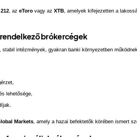
 212
, az
eToro
vagy az
XTB
, amelyek kifejezetten a lakossá
l rendelkező brókercégek
stabil intézmények, gyakran banki környezetben működnek
érzet,
és lehetősége,
íjak.
lobal Markets
, amely a hazai befektetők körében ismert sz