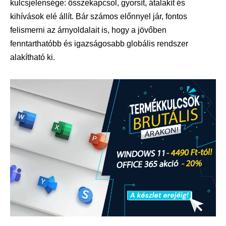
kulcsjelensége: összekapcsol, gyorsít, átalakít és
kihívások elé állít. Bár számos előnnyel jár, fontos
felismerni az árnyoldalait is, hogy a jövőben
fenntarthatóbb és igazságosabb globális rendszer
alakítható ki.