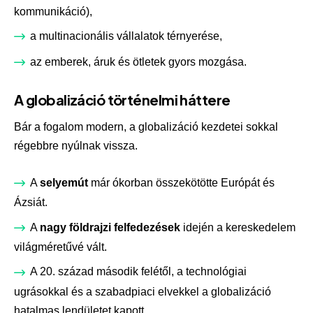
kommunikáció),
a multinacionális vállalatok térnyerése,
az emberek, áruk és ötletek gyors mozgása.
A globalizáció történelmi háttere
Bár a fogalom modern, a globalizáció kezdetei sokkal
régebbre nyúlnak vissza.
A
selyemút
már ókorban összekötötte Európát és
Ázsiát.
A
nagy földrajzi felfedezések
idején a kereskedelem
világméretűvé vált.
A 20. század második felétől, a technológiai
ugrásokkal és a szabadpiaci elvekkel a globalizáció
hatalmas lendületet kapott.