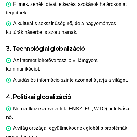
Filmek, zenék, divat, étkezési szokások határokon át
terjednek.
A kulturális sokszínűség nő, de a hagyományos
kultúrák háttérbe is szorulhatnak.
3. Technológiai globalizáció
Az internet lehetővé teszi a villámgyors
kommunikációt.
A tudás és információ szinte azonnal átjárja a világot.
4. Politikai globalizáció
Nemzetközi szervezetek (
ENSZ
, EU, WTO) befolyása
nő.
A világ országai együttműködnek globális problémák
megoldásában.