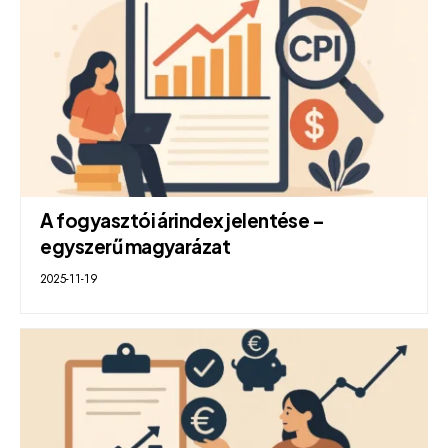
A fogyasztói árindex jelentése –
egyszerű magyarázat
2025-11-19