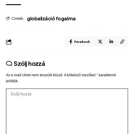
globalizáció fogalma
Címkék:
Facebook
Szólj hozzá
Az e-mail címet nem tesszük közzé.
A kötelező mezőket
*
karakterrel
jelöltük