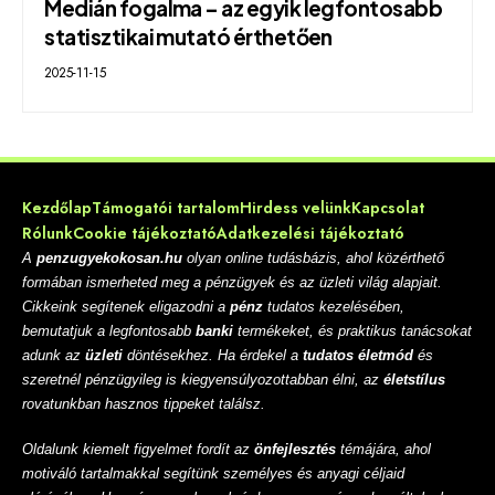
Medián fogalma – az egyik legfontosabb
statisztikai mutató érthetően
2025-11-15
Kezdőlap
Támogatói tartalom
Hirdess velünk
Kapcsolat
Rólunk
Cookie tájékoztató
Adatkezelési tájékoztató
A
penzugyekokosan.hu
olyan online tudásbázis, ahol közérthető
formában ismerheted meg a pénzügyek és az üzleti világ alapjait.
Cikkeink segítenek eligazodni a
pénz
tudatos kezelésében,
bemutatjuk a legfontosabb
banki
termékeket, és praktikus tanácsokat
adunk az
üzleti
döntésekhez. Ha érdekel a
tudatos életmód
és
szeretnél pénzügyileg is kiegyensúlyozottabban élni, az
életstílus
rovatunkban hasznos tippeket találsz.
Oldalunk kiemelt figyelmet fordít az
önfejlesztés
témájára, ahol
motiváló tartalmakkal segítünk személyes és anyagi céljaid