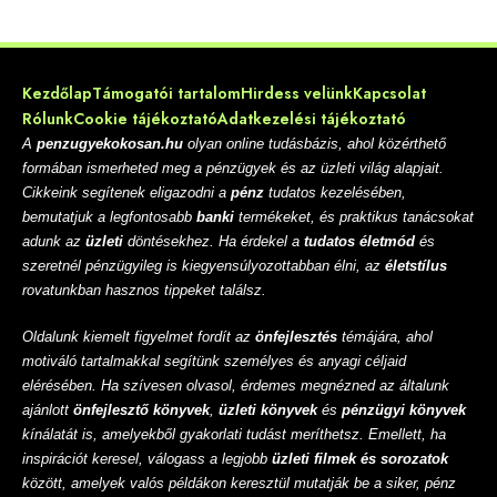
Kezdőlap
Támogatói tartalom
Hirdess velünk
Kapcsolat
Rólunk
Cookie tájékoztató
Adatkezelési tájékoztató
A
penzugyekokosan.hu
olyan online tudásbázis, ahol közérthető
formában ismerheted meg a pénzügyek és az üzleti világ alapjait.
Cikkeink segítenek eligazodni a
pénz
tudatos kezelésében,
bemutatjuk a legfontosabb
banki
termékeket, és praktikus tanácsokat
adunk az
üzleti
döntésekhez. Ha érdekel a
tudatos életmód
és
szeretnél pénzügyileg is kiegyensúlyozottabban élni, az
életstílus
rovatunkban hasznos tippeket találsz.
Oldalunk kiemelt figyelmet fordít az
önfejlesztés
témájára, ahol
motiváló tartalmakkal segítünk személyes és anyagi céljaid
elérésében. Ha szívesen olvasol, érdemes megnézned az általunk
ajánlott
önfejlesztő könyvek
,
üzleti könyvek
és
pénzügyi könyvek
kínálatát is, amelyekből gyakorlati tudást meríthetsz. Emellett, ha
inspirációt keresel, válogass a legjobb
üzleti filmek és sorozatok
között, amelyek valós példákon keresztül mutatják be a siker, pénz