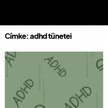
Címke:
adhd tünetei