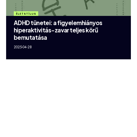
ÉLETSTÍLUS
ADHD tünetei: a figyelemhiányos
hiperaktivitás-zavar teljes körű
bemutatása
2025-04-28