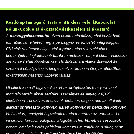
Kezdőlap
Támogatói tartalom
Hirdess velünk
Kapcsolat
Rólunk
Cookie tájékoztató
Adatkezelési tájékoztató
A
penzugyekokosan.hu
olyan online tudásbázis, ahol közérthető
formában ismerheted meg a pénzügyek és az üzleti világ alapjait.
Cikkeink segítenek eligazodni a
pénz
tudatos kezelésében,
bemutatjuk a legfontosabb
banki
termékeket, és praktikus tanácsokat
adunk az
üzleti
döntésekhez. Ha érdekel a
tudatos életmód
és
szeretnél pénzügyileg is kiegyensúlyozottabban élni, az
életstílus
rovatunkban hasznos tippeket találsz.
Oldalunk kiemelt figyelmet fordít az
önfejlesztés
témájára, ahol
motiváló tartalmakkal segítünk személyes és anyagi céljaid
elérésében. Ha szívesen olvasol, érdemes megnézned az általunk
ajánlott
önfejlesztő könyvek
,
üzleti könyvek
és
pénzügyi könyvek
kínálatát is, amelyekből gyakorlati tudást meríthetsz. Emellett, ha
inspirációt keresel, válogass a legjobb
üzleti filmek és sorozatok
között, amelyek valós példákon keresztül mutatják be a siker, pénz
és hatalom világát.
Tanulj velünk, hozd ki a legtöbbet a