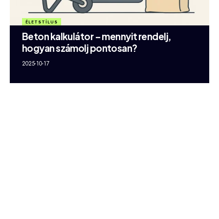
ÉLETSTÍLUS
Beton kalkulátor – mennyit rendelj,
hogyan számolj pontosan?
2025-10-17