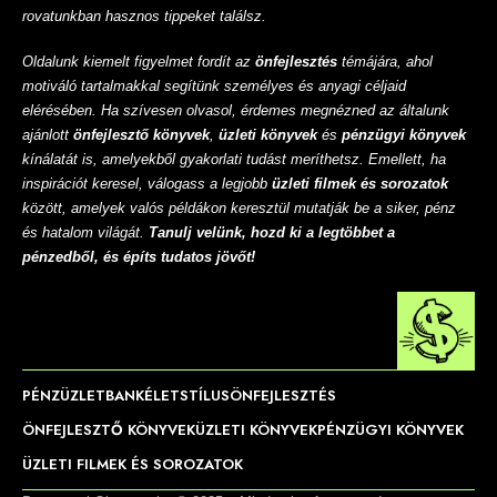
rovatunkban hasznos tippeket találsz.
Oldalunk kiemelt figyelmet fordít az
önfejlesztés
témájára, ahol
motiváló tartalmakkal segítünk személyes és anyagi céljaid
elérésében. Ha szívesen olvasol, érdemes megnézned az általunk
ajánlott
önfejlesztő könyvek
,
üzleti könyvek
és
pénzügyi könyvek
kínálatát is, amelyekből gyakorlati tudást meríthetsz. Emellett, ha
inspirációt keresel, válogass a legjobb
üzleti filmek és sorozatok
között, amelyek valós példákon keresztül mutatják be a siker, pénz
és hatalom világát.
Tanulj velünk, hozd ki a legtöbbet a
pénzedből, és építs tudatos jövőt!
PÉNZ
ÜZLET
BANK
ÉLETSTÍLUS
ÖNFEJLESZTÉS
ÖNFEJLESZTŐ KÖNYVEK
ÜZLETI KÖNYVEK
PÉNZÜGYI KÖNYVEK
ÜZLETI FILMEK ÉS SOROZATOK