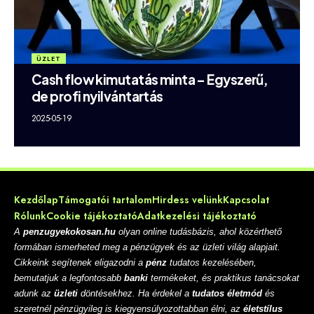
ÜZLET
Cash flow kimutatás minta – Egyszerű,
de profi nyilvántartás
2025-05-19
Kezdőlap
Támogatói tartalom
Hirdess velünk
Kapcsolat
Rólunk
Cookie tájékoztató
Adatkezelési tájékoztató
A
penzugyekokosan.hu
olyan online tudásbázis, ahol közérthető
formában ismerheted meg a pénzügyek és az üzleti világ alapjait.
Cikkeink segítenek eligazodni a
pénz
tudatos kezelésében,
bemutatjuk a legfontosabb
banki
termékeket, és praktikus tanácsokat
adunk az
üzleti
döntésekhez. Ha érdekel a
tudatos életmód
és
szeretnél pénzügyileg is kiegyensúlyozottabban élni, az
életstílus