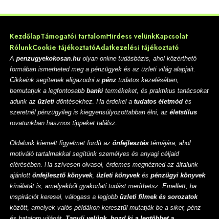
Kezdőlap
Támogatói tartalom
Hirdess velünk
Kapcsolat
Rólunk
Cookie tájékoztató
Adatkezelési tájékoztató
A
penzugyekokosan.hu
olyan online tudásbázis, ahol közérthető
formában ismerheted meg a pénzügyek és az üzleti világ alapjait.
Cikkeink segítenek eligazodni a
pénz
tudatos kezelésében,
bemutatjuk a legfontosabb
banki
termékeket, és praktikus tanácsokat
adunk az
üzleti
döntésekhez. Ha érdekel a
tudatos életmód
és
szeretnél pénzügyileg is kiegyensúlyozottabban élni, az
életstílus
rovatunkban hasznos tippeket találsz.
Oldalunk kiemelt figyelmet fordít az
önfejlesztés
témájára, ahol
motiváló tartalmakkal segítünk személyes és anyagi céljaid
elérésében. Ha szívesen olvasol, érdemes megnézned az általunk
ajánlott
önfejlesztő könyvek
,
üzleti könyvek
és
pénzügyi könyvek
kínálatát is, amelyekből gyakorlati tudást meríthetsz. Emellett, ha
inspirációt keresel, válogass a legjobb
üzleti filmek és sorozatok
között, amelyek valós példákon keresztül mutatják be a siker, pénz
és hatalom világát.
Tanulj velünk, hozd ki a legtöbbet a