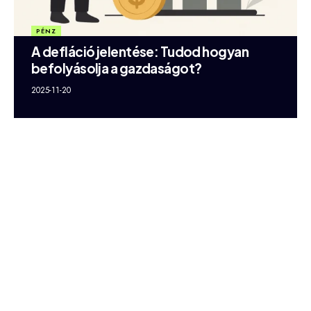
PÉNZ
A defláció jelentése: Tudod hogyan
befolyásolja a gazdaságot?
2025-11-20