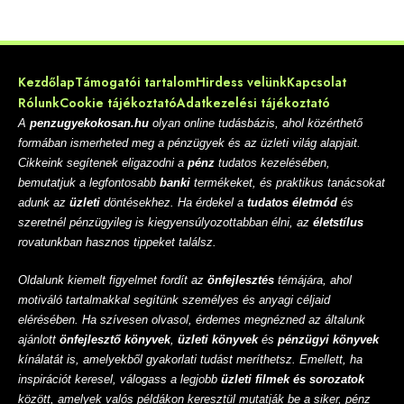
Kezdőlap
Támogatói tartalom
Hirdess velünk
Kapcsolat
Rólunk
Cookie tájékoztató
Adatkezelési tájékoztató
A
penzugyekokosan.hu
olyan online tudásbázis, ahol közérthető
formában ismerheted meg a pénzügyek és az üzleti világ alapjait.
Cikkeink segítenek eligazodni a
pénz
tudatos kezelésében,
bemutatjuk a legfontosabb
banki
termékeket, és praktikus tanácsokat
adunk az
üzleti
döntésekhez. Ha érdekel a
tudatos életmód
és
szeretnél pénzügyileg is kiegyensúlyozottabban élni, az
életstílus
rovatunkban hasznos tippeket találsz.
Oldalunk kiemelt figyelmet fordít az
önfejlesztés
témájára, ahol
motiváló tartalmakkal segítünk személyes és anyagi céljaid
elérésében. Ha szívesen olvasol, érdemes megnézned az általunk
ajánlott
önfejlesztő könyvek
,
üzleti könyvek
és
pénzügyi könyvek
kínálatát is, amelyekből gyakorlati tudást meríthetsz. Emellett, ha
inspirációt keresel, válogass a legjobb
üzleti filmek és sorozatok
között, amelyek valós példákon keresztül mutatják be a siker, pénz