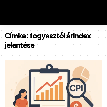
Címke:
fogyasztói árindex
jelentése