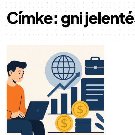
Címke:
gni jelent