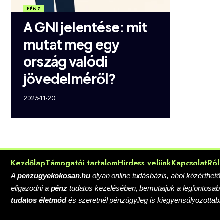
PÉNZ
A GNI jelentése: mit
mutat meg egy
ország valódi
jövedelméről?
2025-11-20
Kezdőlap
Támogatói tartalom
Hirdess velünk
Kapcsolat
Ról
A
penzugyekokosan.hu
olyan online tudásbázis, ahol közérthet
eligazodni a
pénz
tudatos kezelésében, bemutatjuk a legfontosa
tudatos életmód
és szeretnél pénzügyileg is kiegyensúlyozottab