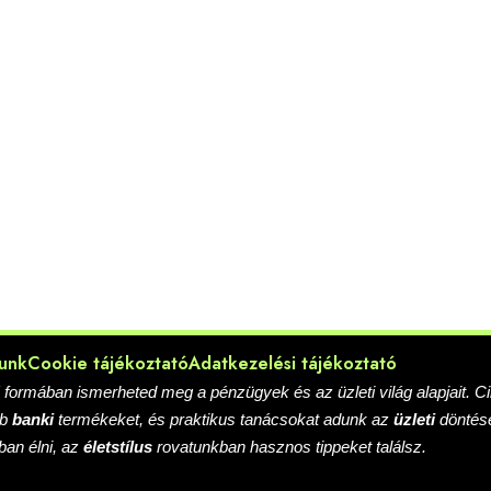
unk
Cookie tájékoztató
Adatkezelési tájékoztató
ő formában ismerheted meg a pénzügyek és az üzleti világ alapjait. C
bb
banki
termékeket, és praktikus tanácsokat adunk az
üzleti
döntése
ban élni, az
életstílus
rovatunkban hasznos tippeket találsz.