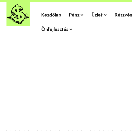
Kezdőlap
Pénz
Üzlet
Részvén
Önfejlesztés