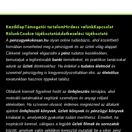
Kezdőlap
Támogatói tartalom
Hirdess velünk
Kapcsolat
Rólunk
Cookie tájékoztató
Adatkezelési tájékoztató
A
penzugyekokosan.hu
olyan online tudásbázis, ahol közérthető
formában ismerheted meg a pénzügyek és az üzleti világ alapjait.
Cikkeink segítenek eligazodni a
pénz
tudatos kezelésében,
bemutatjuk a legfontosabb
banki
termékeket, és praktikus tanácsokat
adunk az
üzleti
döntésekhez. Ha érdekel a
tudatos életmód
és
szeretnél pénzügyileg is kiegyensúlyozottabban élni, az
életstílus
rovatunkban hasznos tippeket találsz.
Oldalunk kiemelt figyelmet fordít az
önfejlesztés
témájára, ahol
motiváló tartalmakkal segítünk személyes és anyagi céljaid
elérésében. Ha szívesen olvasol, érdemes megnézned az általunk
ajánlott
önfejlesztő könyvek
,
üzleti könyvek
és
pénzügyi könyvek
kínálatát is, amelyekből gyakorlati tudást meríthetsz. Emellett, ha
inspirációt keresel, válogass a legjobb
üzleti filmek és sorozatok
között, amelyek valós példákon keresztül mutatják be a siker, pénz