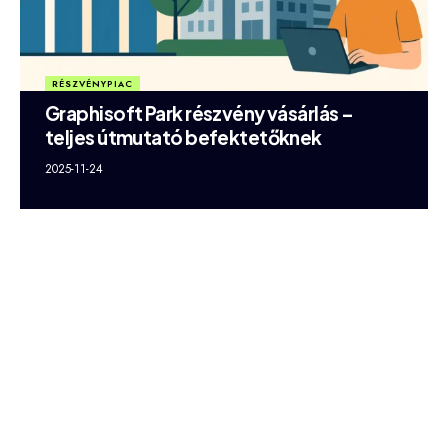
RÉSZVÉNYPIAC
Graphisoft Park részvény vásárlás –
teljes útmutató befektetőknek
2025-11-24