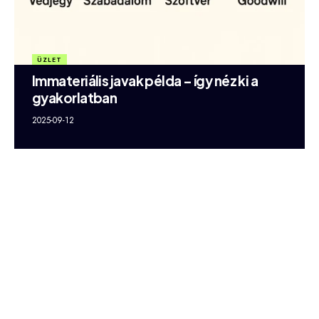
ÜZLET
Immateriális javak példa – így néz ki a
gyakorlatban
2025-09-12