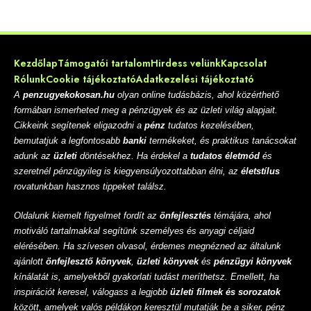
Kezdőlap
Támogatói tartalom
Hirdess velünk
Kapcsolat
Rólunk
Cookie tájékoztató
Adatkezelési tájékoztató
A
penzugyekokosan.hu
olyan online tudásbázis, ahol közérthető
formában ismerheted meg a pénzügyek és az üzleti világ alapjait.
Cikkeink segítenek eligazodni a
pénz
tudatos kezelésében,
bemutatjuk a legfontosabb
banki
termékeket, és praktikus tanácsokat
adunk az
üzleti
döntésekhez. Ha érdekel a
tudatos életmód
és
szeretnél pénzügyileg is kiegyensúlyozottabban élni, az
életstílus
rovatunkban hasznos tippeket találsz.
Oldalunk kiemelt figyelmet fordít az
önfejlesztés
témájára, ahol
motiváló tartalmakkal segítünk személyes és anyagi céljaid
elérésében. Ha szívesen olvasol, érdemes megnézned az általunk
ajánlott
önfejlesztő könyvek
,
üzleti könyvek
és
pénzügyi könyvek
kínálatát is, amelyekből gyakorlati tudást meríthetsz. Emellett, ha
inspirációt keresel, válogass a legjobb
üzleti filmek és sorozatok
között, amelyek valós példákon keresztül mutatják be a siker, pénz