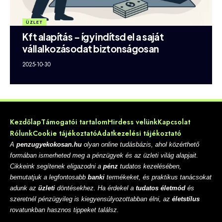
ÜZLET
Kft alapítás – így indítsd el a saját
vállalkozásodat biztonságosan
2025-10-30
Kezdőlap
Támogatói tartalom
Hirdess velünk
Kapcsolat
Rólunk
Cookie tájékoztató
Adatkezelési tájékoztató
A
penzugyekokosan.hu
olyan online tudásbázis, ahol közérthető
formában ismerheted meg a pénzügyek és az üzleti világ alapjait.
Cikkeink segítenek eligazodni a
pénz
tudatos kezelésében,
bemutatjuk a legfontosabb
banki
termékeket, és praktikus tanácsokat
adunk az
üzleti
döntésekhez. Ha érdekel a
tudatos életmód
és
szeretnél pénzügyileg is kiegyensúlyozottabban élni, az
életstílus
rovatunkban hasznos tippeket találsz.