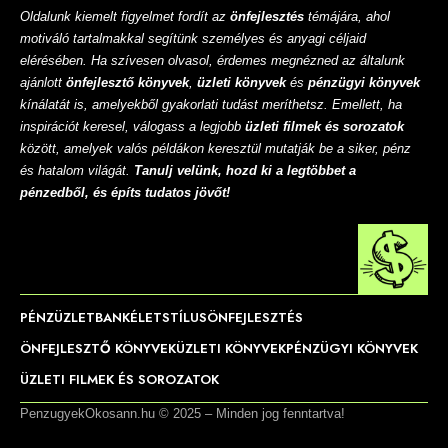
Oldalunk kiemelt figyelmet fordít az
önfejlesztés
témájára, ahol
motiváló tartalmakkal segítünk személyes és anyagi céljaid
elérésében. Ha szívesen olvasol, érdemes megnézned az általunk
ajánlott
önfejlesztő könyvek
,
üzleti könyvek
és
pénzügyi könyvek
kínálatát is, amelyekből gyakorlati tudást meríthetsz. Emellett, ha
inspirációt keresel, válogass a legjobb
üzleti filmek és sorozatok
között, amelyek valós példákon keresztül mutatják be a siker, pénz
és hatalom világát.
Tanulj velünk, hozd ki a legtöbbet a
pénzedből, és építs tudatos jövőt!
PÉNZ
ÜZLET
BANK
ÉLETSTÍLUS
ÖNFEJLESZTÉS
ÖNFEJLESZTŐ KÖNYVEK
ÜZLETI KÖNYVEK
PÉNZÜGYI KÖNYVEK
ÜZLETI FILMEK ÉS SOROZATOK
PenzugyekOkosann.hu © 2025 – Minden jog fenntartva!