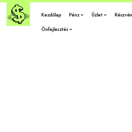
Kezdőlap
Pénz
Üzlet
Részvén
Önfejlesztés