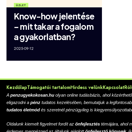
ÜZLET
Know-how jelentése
– mit takar a fogalom
a gyakorlatban?
2025-09-12
Kezdőlap
Támogatói tartalom
Hirdess velünk
Kapcsolat
Ról
A
penzugyekokosan.hu
olyan online tudásbázis, ahol közérthet
eligazodni a
pénz
tudatos kezelésében, bemutatjuk a legfontosa
tudatos életmód
és szeretnél pénzügyileg is kiegyensúlyozottab
Oldalunk kiemelt figyelmet fordít az
önfejlesztés
témájára, ahol 
érdemes megnézned az általunk ajánlott
önfejlesztő könyvek
,
ü