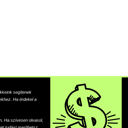
ikkeink segítenek
khez. Ha érdekel a
n. Ha szívesen olvasol,
ati tudást meríthetsz.