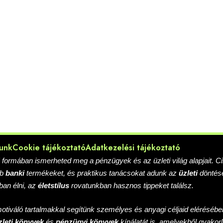
unk
Cookie tájékoztató
Adatkezelési tájékoztató
ő formában ismerheted meg a pénzügyek és az üzleti világ alapjait. C
bb
banki
termékeket, és praktikus tanácsokat adunk az
üzleti
döntése
ban élni, az
életstílus
rovatunkban hasznos tippeket találsz.
motiváló tartalmakkal segítünk személyes és anyagi céljaid elérésébe
zleti könyvek
és
pénzügyi könyvek
kínálatát is, amelyekből gyakorl