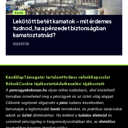
BANK
Lekötött betét kamatok – mit érdemes
tudnod, ha a pénzedet biztonságban
kamatoztatnád?
2025-07-05
Kezdőlap
Támogatói tartalom
Hirdess velünk
Kapcsolat
Rólunk
Cookie tájékoztató
Adatkezelési tájékoztató
A
penzugyekokosan.hu
olyan online tudásbázis, ahol közérthető
formában ismerheted meg a pénzügyek és az üzleti világ alapjait.
Cikkeink segítenek eligazodni a
pénz
tudatos kezelésében,
bemutatjuk a legfontosabb
banki
termékeket, és praktikus tanácsokat
adunk az
üzleti
döntésekhez. Ha érdekel a
tudatos életmód
és
szeretnél pénzügyileg is kiegyensúlyozottabban élni, az
életstílus
rovatunkban hasznos tippeket találsz.