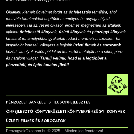
Oldalunk kiemelt figyelmet fordít az
önfejlesztés
témájára, ahol
motiváló tartalmakkal segítünk személyes és anyagi céljaid
elérésében. Ha szívesen olvasol, érdemes megnézned az általunk
ajánlott
önfejlesztő könyvek
,
üzleti könyvek
és
pénzügyi könyvek
kínálatát is, amelyekből gyakorlati tudást meríthetsz. Emellett, ha
inspirációt keresel, válogass a legjobb
üzleti filmek és sorozatok
között, amelyek valós példákon keresztül mutatják be a siker, pénz
és hatalom világát.
Tanulj velünk, hozd ki a legtöbbet a
pénzedből, és építs tudatos jövőt!
PÉNZ
ÜZLET
BANK
ÉLETSTÍLUS
ÖNFEJLESZTÉS
ÖNFEJLESZTŐ KÖNYVEK
ÜZLETI KÖNYVEK
PÉNZÜGYI KÖNYVEK
ÜZLETI FILMEK ÉS SOROZATOK
PenzugyekOkosann.hu © 2025 – Minden jog fenntartva!