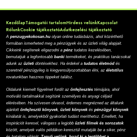
Kezdőlap
Támogatói tartalom
Hirdess velünk
Kapcsolat
Rólunk
Cookie tájékoztató
Adatkezelési tájékoztató
A
penzugyekokosan.hu
olyan online tudásbázis, ahol közérthető
formában ismerheted meg a pénzügyek és az üzleti világ alapjait.
Cikkeink segítenek eligazodni a
pénz
tudatos kezelésében,
bemutatjuk a legfontosabb
banki
termékeket, és praktikus tanácsokat
adunk az
üzleti
döntésekhez. Ha érdekel a
tudatos életmód
és
szeretnél pénzügyileg is kiegyensúlyozottabban élni, az
életstílus
rovatunkban hasznos tippeket találsz.
Oldalunk kiemelt figyelmet fordít az
önfejlesztés
témájára, ahol
motiváló tartalmakkal segítünk személyes és anyagi céljaid
elérésében. Ha szívesen olvasol, érdemes megnézned az általunk
ajánlott
önfejlesztő könyvek
,
üzleti könyvek
és
pénzügyi könyvek
kínálatát is, amelyekből gyakorlati tudást meríthetsz. Emellett, ha
inspirációt keresel, válogass a legjobb
üzleti filmek és sorozatok
között, amelyek valós példákon keresztül mutatják be a siker, pénz
és hatalom világát.
Tanulj velünk, hozd ki a legtöbbet a