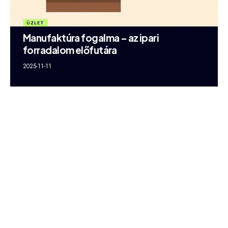
ÜZLET
Manufaktúra fogalma – az ipari
forradalom előfutára
2025-11-11