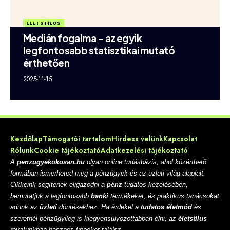
ÉLETSTÍLUS
Medián fogalma – az egyik
legfontosabb statisztikai mutató
érthetően
2025-11-15
Kezdőlap
Támogatói tartalom
Hirdess velünk
Kapcsolat
Rólunk
Cookie tájékoztató
Adatkezelési tájékoztató
A
penzugyekokosan.hu
olyan online tudásbázis, ahol közérthető
formában ismerheted meg a pénzügyek és az üzleti világ alapjait.
Cikkeink segítenek eligazodni a
pénz
tudatos kezelésében,
bemutatjuk a legfontosabb
banki
termékeket, és praktikus tanácsokat
adunk az
üzleti
döntésekhez. Ha érdekel a
tudatos életmód
és
szeretnél pénzügyileg is kiegyensúlyozottabban élni, az
életstílus
rovatunkban hasznos tippeket találsz.