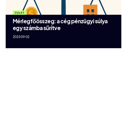
ÜZLET
Mérlegfőösszeg: a cég pénzügyi súlya
egy számba sűrítve
2025-09-02