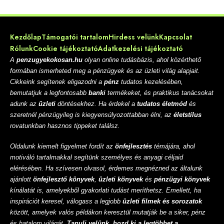
Kezdőlap
Támogatói tartalom
Hirdess velünk
Kapcsolat
Rólunk
Cookie tájékoztató
Adatkezelési tájékoztató
A
penzugyekokosan.hu
olyan online tudásbázis, ahol közérthető
formában ismerheted meg a pénzügyek és az üzleti világ alapjait.
Cikkeink segítenek eligazodni a
pénz
tudatos kezelésében,
bemutatjuk a legfontosabb
banki
termékeket, és praktikus tanácsokat
adunk az
üzleti
döntésekhez. Ha érdekel a
tudatos életmód
és
szeretnél pénzügyileg is kiegyensúlyozottabban élni, az
életstílus
rovatunkban hasznos tippeket találsz.
Oldalunk kiemelt figyelmet fordít az
önfejlesztés
témájára, ahol
motiváló tartalmakkal segítünk személyes és anyagi céljaid
elérésében. Ha szívesen olvasol, érdemes megnézned az általunk
ajánlott
önfejlesztő könyvek
,
üzleti könyvek
és
pénzügyi könyvek
kínálatát is, amelyekből gyakorlati tudást meríthetsz. Emellett, ha
inspirációt keresel, válogass a legjobb
üzleti filmek és sorozatok
között, amelyek valós példákon keresztül mutatják be a siker, pénz
és hatalom világát.
Tanulj velünk, hozd ki a legtöbbet a