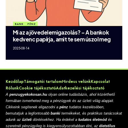
BANK
PÉNZ
Mi az a jövedelemigazolás? – A bankok
kedvenc papírja, amit te sem úszol meg
2025-08-14
Kezdőlap
Támogatói tartalom
Hirdess velünk
Kapcsolat
Rólunk
Cookie tájékoztató
Adatkezelési tájékoztató
A
penzugyekokosan.hu
olyan online tudásbázis, ahol közérthető
formában ismerheted meg a pénzügyek és az üzleti világ alapjait.
Cikkeink segítenek eligazodni a
pénz
tudatos kezelésében,
bemutatjuk a legfontosabb
banki
termékeket, és praktikus tanácsokat
adunk az
üzleti
döntésekhez. Ha érdekel a
tudatos életmód
és
szeretnél pénzügyileg is kiegyensúlyozottabban élni, az
életstílus