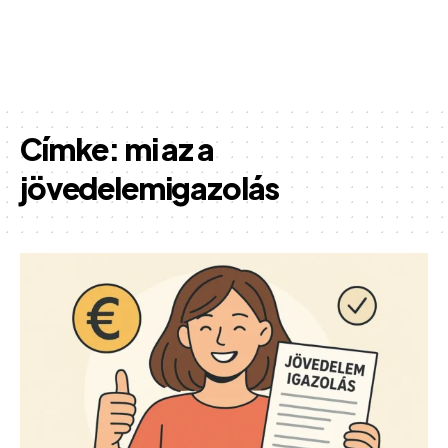
Címke:
mi az a
jövedelemigazolás