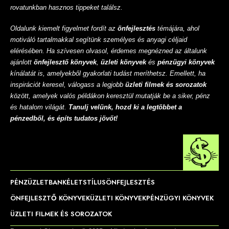
rovatunkban hasznos tippeket találsz.
Oldalunk kiemelt figyelmet fordít az
önfejlesztés
témájára, ahol
motiváló tartalmakkal segítünk személyes és anyagi céljaid
elérésében. Ha szívesen olvasol, érdemes megnézned az általunk
ajánlott
önfejlesztő könyvek
,
üzleti könyvek
és
pénzügyi könyvek
kínálatát is, amelyekből gyakorlati tudást meríthetsz. Emellett, ha
inspirációt keresel, válogass a legjobb
üzleti filmek és sorozatok
között, amelyek valós példákon keresztül mutatják be a siker, pénz
és hatalom világát.
Tanulj velünk, hozd ki a legtöbbet a
pénzedből, és építs tudatos jövőt!
PÉNZ
ÜZLET
BANK
ÉLETSTÍLUS
ÖNFEJLESZTÉS
ÖNFEJLESZTŐ KÖNYVEK
ÜZLETI KÖNYVEK
PÉNZÜGYI KÖNYVEK
ÜZLETI FILMEK ÉS SOROZATOK