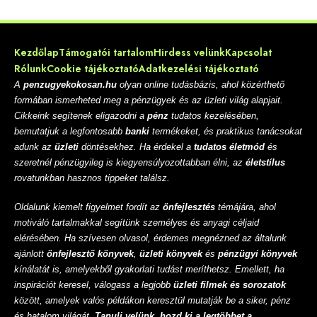
Kezdőlap
Támogatói tartalom
Hirdess velünk
Kapcsolat
Rólunk
Cookie tájékoztató
Adatkezelési tájékoztató
A
penzugyekokosan.hu
olyan online tudásbázis, ahol közérthető
formában ismerheted meg a pénzügyek és az üzleti világ alapjait.
Cikkeink segítenek eligazodni a
pénz
tudatos kezelésében,
bemutatjuk a legfontosabb
banki
termékeket, és praktikus tanácsokat
adunk az
üzleti
döntésekhez. Ha érdekel a
tudatos életmód
és
szeretnél pénzügyileg is kiegyensúlyozottabban élni, az
életstílus
rovatunkban hasznos tippeket találsz.
Oldalunk kiemelt figyelmet fordít az
önfejlesztés
témájára, ahol
motiváló tartalmakkal segítünk személyes és anyagi céljaid
elérésében. Ha szívesen olvasol, érdemes megnézned az általunk
ajánlott
önfejlesztő könyvek
,
üzleti könyvek
és
pénzügyi könyvek
kínálatát is, amelyekből gyakorlati tudást meríthetsz. Emellett, ha
inspirációt keresel, válogass a legjobb
üzleti filmek és sorozatok
között, amelyek valós példákon keresztül mutatják be a siker, pénz
és hatalom világát.
Tanulj velünk, hozd ki a legtöbbet a