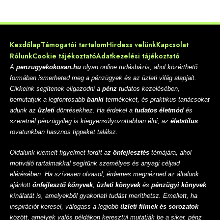
Kezdőlap
Támogatói tartalom
Hirdess velünk
Kapcsolat
Rólunk
Cookie tájékoztató
Adatkezelési tájékoztató
A
penzugyekokosan.hu
olyan online tudásbázis, ahol közérthető
formában ismerheted meg a pénzügyek és az üzleti világ alapjait.
Cikkeink segítenek eligazodni a
pénz
tudatos kezelésében,
bemutatjuk a legfontosabb
banki
termékeket, és praktikus tanácsokat
adunk az
üzleti
döntésekhez. Ha érdekel a
tudatos életmód
és
szeretnél pénzügyileg is kiegyensúlyozottabban élni, az
életstílus
rovatunkban hasznos tippeket találsz.
Oldalunk kiemelt figyelmet fordít az
önfejlesztés
témájára, ahol
motiváló tartalmakkal segítünk személyes és anyagi céljaid
elérésében. Ha szívesen olvasol, érdemes megnézned az általunk
ajánlott
önfejlesztő könyvek
,
üzleti könyvek
és
pénzügyi könyvek
kínálatát is, amelyekből gyakorlati tudást meríthetsz. Emellett, ha
inspirációt keresel, válogass a legjobb
üzleti filmek és sorozatok
között, amelyek valós példákon keresztül mutatják be a siker, pénz