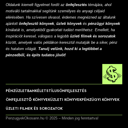
Oldalunk kiemelt figyelmet fordít az
önfejlesztés
témájára, ahol
motiváló tartalmakkal segítünk személyes és anyagi céljaid
elérésében. Ha szívesen olvasol, érdemes megnézned az általunk
ajánlott
önfejlesztő könyvek
,
üzleti könyvek
és
pénzügyi könyvek
kínálatát is, amelyekből gyakorlati tudást meríthetsz. Emellett, ha
inspirációt keresel, válogass a legjobb
üzleti filmek és sorozatok
között, amelyek valós példákon keresztül mutatják be a siker, pénz
és hatalom világát.
Tanulj velünk, hozd ki a legtöbbet a
pénzedből, és építs tudatos jövőt!
PÉNZ
ÜZLET
BANK
ÉLETSTÍLUS
ÖNFEJLESZTÉS
ÖNFEJLESZTŐ KÖNYVEK
ÜZLETI KÖNYVEK
PÉNZÜGYI KÖNYVEK
ÜZLETI FILMEK ÉS SOROZATOK
PenzugyekOkosann.hu © 2025 – Minden jog fenntartva!