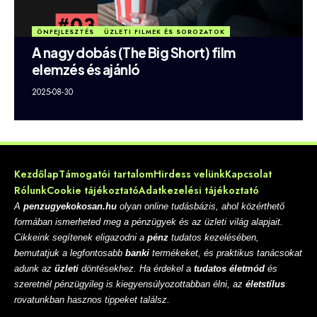
ÖNFEJLESZTÉS
ÜZLETI FILMEK ÉS SOROZATOK
A nagy dobás (The Big Short) film
elemzés és ajánló
2025-08-30
Kezdőlap
Támogatói tartalom
Hirdess velünk
Kapcsolat
Rólunk
Cookie tájékoztató
Adatkezelési tájékoztató
A
penzugyekokosan.hu
olyan online tudásbázis, ahol közérthető
formában ismerheted meg a pénzügyek és az üzleti világ alapjait.
Cikkeink segítenek eligazodni a
pénz
tudatos kezelésében,
bemutatjuk a legfontosabb
banki
termékeket, és praktikus tanácsokat
adunk az
üzleti
döntésekhez. Ha érdekel a
tudatos életmód
és
szeretnél pénzügyileg is kiegyensúlyozottabban élni, az
életstílus
rovatunkban hasznos tippeket találsz.