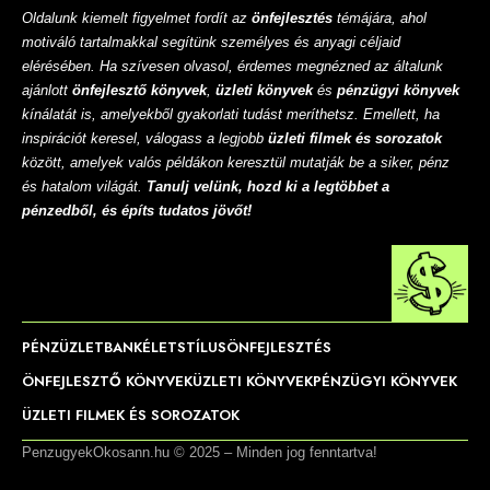
Oldalunk kiemelt figyelmet fordít az
önfejlesztés
témájára, ahol
motiváló tartalmakkal segítünk személyes és anyagi céljaid
elérésében. Ha szívesen olvasol, érdemes megnézned az általunk
ajánlott
önfejlesztő könyvek
,
üzleti könyvek
és
pénzügyi könyvek
kínálatát is, amelyekből gyakorlati tudást meríthetsz. Emellett, ha
inspirációt keresel, válogass a legjobb
üzleti filmek és sorozatok
között, amelyek valós példákon keresztül mutatják be a siker, pénz
és hatalom világát.
Tanulj velünk, hozd ki a legtöbbet a
pénzedből, és építs tudatos jövőt!
PÉNZ
ÜZLET
BANK
ÉLETSTÍLUS
ÖNFEJLESZTÉS
ÖNFEJLESZTŐ KÖNYVEK
ÜZLETI KÖNYVEK
PÉNZÜGYI KÖNYVEK
ÜZLETI FILMEK ÉS SOROZATOK
PenzugyekOkosann.hu © 2025 – Minden jog fenntartva!