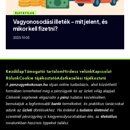
ÉLETSTÍLUS
Vagyonosodási illeték – mit jelent, és
mikor kell fizetni?
2025-10-05
Kezdőlap
Támogatói tartalom
Hirdess velünk
Kapcsolat
Rólunk
Cookie tájékoztató
Adatkezelési tájékoztató
A
penzugyekokosan.hu
olyan online tudásbázis, ahol közérthető
formában ismerheted meg a pénzügyek és az üzleti világ alapjait.
Cikkeink segítenek eligazodni a
pénz
tudatos kezelésében,
bemutatjuk a legfontosabb
banki
termékeket, és praktikus tanácsokat
adunk az
üzleti
döntésekhez. Ha érdekel a
tudatos életmód
és
szeretnél pénzügyileg is kiegyensúlyozottabban élni, az
életstílus
rovatunkban hasznos tippeket találsz.