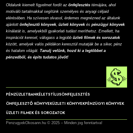
Oldalunk kiemelt figyelmet fordít az
önfejlesztés
témájára, ahol
motiváló tartalmakkal segítünk személyes és anyagi céljaid
elérésében. Ha szívesen olvasol, érdemes megnézned az általunk
ajánlott
önfejlesztő könyvek
,
üzleti könyvek
és
pénzügyi könyvek
kínálatát is, amelyekből gyakorlati tudást meríthetsz. Emellett, ha
inspirációt keresel, válogass a legjobb
üzleti filmek és sorozatok
között, amelyek valós példákon keresztül mutatják be a siker, pénz
és hatalom világát.
Tanulj velünk, hozd ki a legtöbbet a
pénzedből, és építs tudatos jövőt!
PÉNZ
ÜZLET
BANK
ÉLETSTÍLUS
ÖNFEJLESZTÉS
ÖNFEJLESZTŐ KÖNYVEK
ÜZLETI KÖNYVEK
PÉNZÜGYI KÖNYVEK
ÜZLETI FILMEK ÉS SOROZATOK
PenzugyekOkosann.hu © 2025 – Minden jog fenntartva!