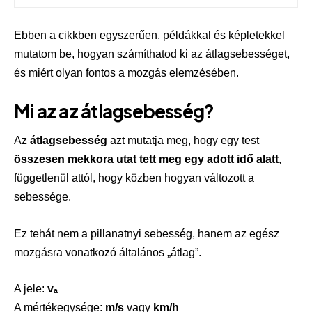
Ebben a cikkben egyszerűen, példákkal és képletekkel
mutatom be, hogyan számíthatod ki az átlagsebességet,
és miért olyan fontos a mozgás elemzésében.
Mi az az átlagsebesség?
Az
átlagsebesség
azt mutatja meg, hogy egy test
összesen mekkora utat tett meg egy adott idő alatt
,
függetlenül attól, hogy közben hogyan változott a
sebessége.
Ez tehát nem a
pillanatnyi sebesség
, hanem az egész
mozgásra vonatkozó általános „átlag”.
A jele:
vₐ
A mértékegysége:
m/s
vagy
km/h