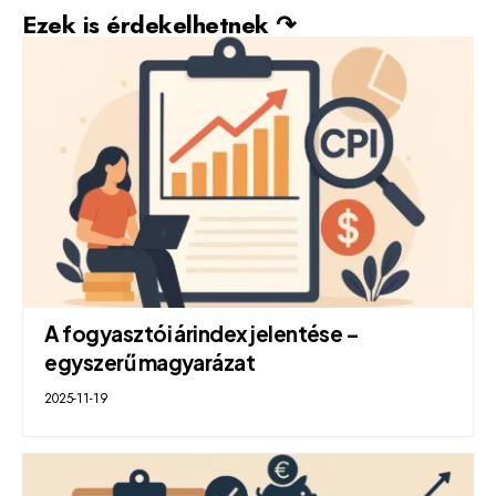
Ezek is érdekelhetnek ↷
A fogyasztói árindex jelentése –
egyszerű magyarázat
2025-11-19