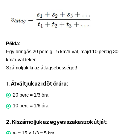
Példa:
Egy bringás 20 percig 15 km/h-val, majd 10 percig 30
km/h-val teker.
Számoljuk ki az átlagsebességet!
1. Átváltjuk az időt órára:
20 perc = 1/3 óra
10 perc = 1/6 óra
2. Kiszámoljuk az egyes szakaszok útját:
s₁ = 15 × 1/3 = 5 km