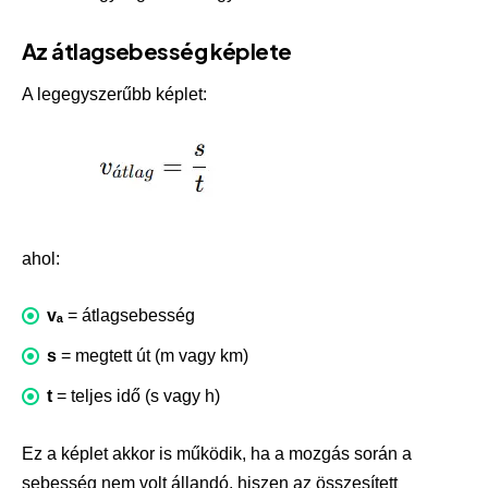
Az átlagsebesség képlete
A legegyszerűbb képlet:
ahol:
vₐ
= átlagsebesség
s
= megtett út (m vagy km)
t
= teljes idő (s vagy h)
Ez a képlet akkor is működik, ha a mozgás során a
sebesség nem volt állandó, hiszen az összesített