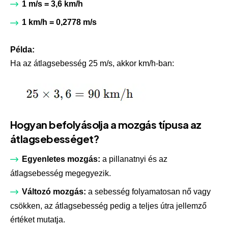
1 m/s = 3,6 km/h
1 km/h = 0,2778 m/s
Példa:
Ha az átlagsebesség 25 m/s, akkor km/h-ban:
Hogyan befolyásolja a mozgás típusa az
átlagsebességet?
Egyenletes mozgás:
a pillanatnyi és az
átlagsebesség megegyezik.
Változó mozgás:
a sebesség folyamatosan nő vagy
csökken, az átlagsebesség pedig a teljes útra jellemző
értéket mutatja.