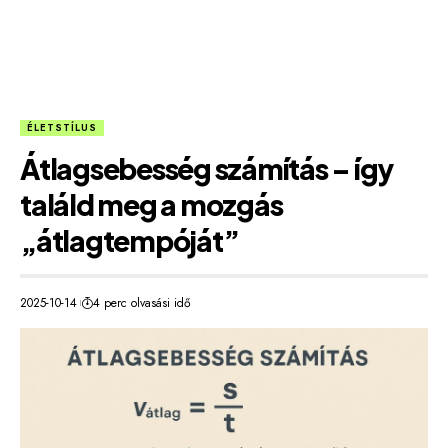
ÉLETSTÍLUS
Átlagsebesség számítás – így
találd meg a mozgás
„átlagtempóját”
2025-10-14
4 perc olvasási idő