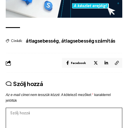
átlagsebesség
,
átlagsebesség számítás
Címkék:
Facebook
Szólj hozzá
Az e-mail címet nem tesszük közzé.
A kötelező mezőket
*
karakterrel
jelöltük