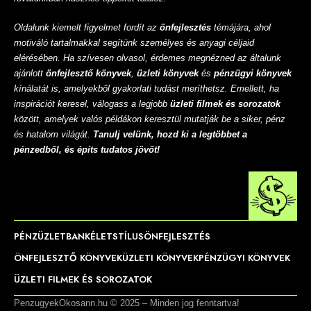
Oldalunk kiemelt figyelmet fordít az
önfejlesztés
témájára, ahol
motiváló tartalmakkal segítünk személyes és anyagi céljaid
elérésében. Ha szívesen olvasol, érdemes megnézned az általunk
ajánlott
önfejlesztő könyvek
,
üzleti könyvek
és
pénzügyi könyvek
kínálatát is, amelyekből gyakorlati tudást meríthetsz. Emellett, ha
inspirációt keresel, válogass a legjobb
üzleti filmek és sorozatok
között, amelyek valós példákon keresztül mutatják be a siker, pénz
és hatalom világát.
Tanulj velünk, hozd ki a legtöbbet a
pénzedből, és építs tudatos jövőt!
PÉNZ
ÜZLET
BANK
ÉLETSTÍLUS
ÖNFEJLESZTÉS
ÖNFEJLESZTŐ KÖNYVEK
ÜZLETI KÖNYVEK
PÉNZÜGYI KÖNYVEK
ÜZLETI FILMEK ÉS SOROZATOK
PenzugyekOkosann.hu © 2025 – Minden jog fenntartva!