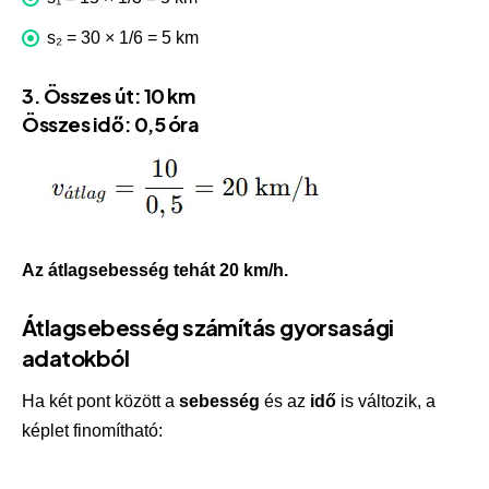
s₂ = 30 × 1/6 = 5 km
3. Összes út: 10 km
Összes idő: 0,5 óra
Az átlagsebesség tehát 20 km/h.
Átlagsebesség számítás gyorsasági
adatokból
Ha két pont között a
sebesség
és az
idő
is változik, a
képlet finomítható: