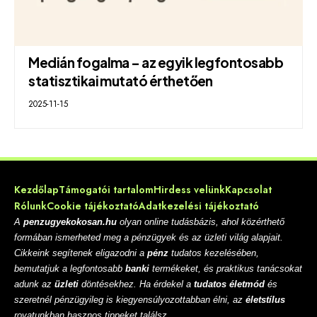
Medián fogalma – az egyik legfontosabb
statisztikai mutató érthetően
2025-11-15
Kezdőlap
Támogatói tartalom
Hirdess velünk
Kapcsolat
Rólunk
Cookie tájékoztató
Adatkezelési tájékoztató
A
penzugyekokosan.hu
olyan online tudásbázis, ahol közérthető
formában ismerheted meg a pénzügyek és az üzleti világ alapjait.
Cikkeink segítenek eligazodni a
pénz
tudatos kezelésében,
bemutatjuk a legfontosabb
banki
termékeket, és praktikus tanácsokat
adunk az
üzleti
döntésekhez. Ha érdekel a
tudatos életmód
és
szeretnél pénzügyileg is kiegyensúlyozottabban élni, az
életstílus
rovatunkban hasznos tippeket találsz.