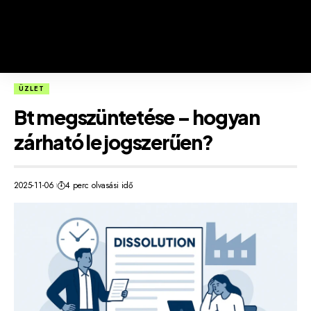
ÜZLET
Bt megszüntetése – hogyan
zárható le jogszerűen?
2025-11-06
4 perc olvasási idő