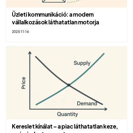
Üzleti kommunikáció: a modern
vállalkozások láthatatlan motorja
2025-11-16
Kereslet kínálat – a piac láthatatlan keze,