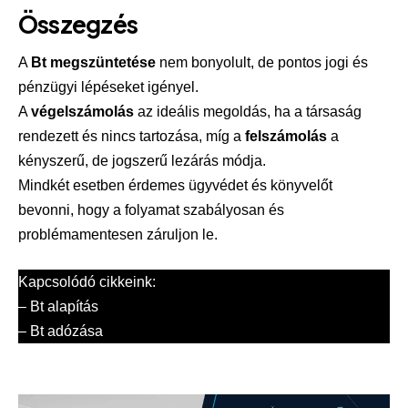
Összegzés
A
Bt megszüntetése
nem bonyolult, de pontos jogi és
pénzügyi lépéseket igényel.
A
végelszámolás
az ideális megoldás, ha a társaság
rendezett és nincs tartozása, míg a
felszámolás
a
kényszerű, de jogszerű lezárás módja.
Mindkét esetben érdemes ügyvédet és könyvelőt
bevonni, hogy a folyamat szabályosan és
problémamentesen záruljon le.
Kapcsolódó cikkeink:
–
Bt alapítás
–
Bt adózása