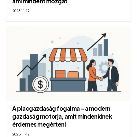
ami mindent mozgat
2025-11-12
A piacgazdaság fogalma – a modern
gazdaság motorja, amit mindenkinek
érdemes megérteni
2025-11-12