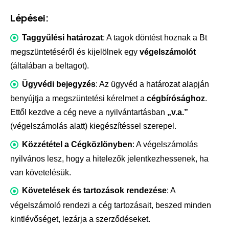
Lépései:
Taggyűlési határozat
: A tagok döntést hoznak a
Bt
megszüntetéséről és kijelölnek egy
végelszámolót
(általában a beltagot).
Ügyvédi bejegyzés
: Az ügyvéd a határozat alapján
benyújtja a megszüntetési kérelmet a
cégbírósághoz
.
Ettől kezdve a cég neve a nyilvántartásban
„v.a.”
(végelszámolás alatt) kiegészítéssel szerepel.
Közzététel a Cégközlönyben
: A végelszámolás
nyilvános lesz, hogy a hitelezők jelentkezhessenek, ha
van követelésük.
Követelések és tartozások rendezése
: A
végelszámoló rendezi a cég tartozásait, beszed minden
kintlévőséget, lezárja a szerződéseket.