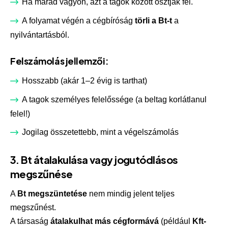
Ha marad vagyon, azt a tagok között osztják fel.
A folyamat végén a cégbíróság
törli a Bt-t
a
nyilvántartásból.
Felszámolás jellemzői:
Hosszabb (akár 1–2 évig is tarthat)
A tagok személyes felelőssége (a beltag korlátlanul
felel!)
Jogilag összetettebb, mint a végelszámolás
3. Bt átalakulása vagy jogutódlásos
megszűnése
A
Bt megszüntetése
nem mindig jelent teljes
megszűnést.
A társaság
átalakulhat más cégformává
(például
Kft-