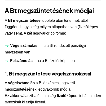
A Bt megszüntetésének módjai
A
Bt megszüntetése
többféle úton történhet, attól
függően, hogy a cég milyen állapotban van (fizetőképes
vagy sem). A két leggyakoribb forma:
Végelszámolás
– ha a Bt rendezett pénzügyi
helyzetben van
Felszámolás
– ha a Bt fizetésképtelen
1. Bt megszüntetése végelszámolással
A
végelszámolás
a Bt önkéntes, jogszerű
megszüntetésének leggyakoribb módja.
Ez akkor választható, ha a cég
fizetőképes
, tehát minden
tartozását ki tudja fizetni.