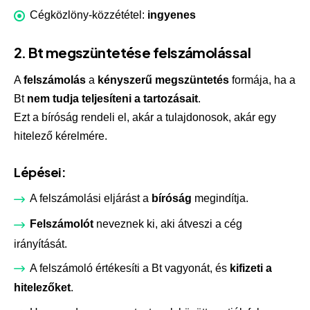
Cégközlöny-közzététel:
ingyenes
2. Bt megszüntetése felszámolással
A
felszámolás
a
kényszerű megszüntetés
formája, ha a
Bt
nem tudja teljesíteni a tartozásait
.
Ezt a bíróság rendeli el, akár a tulajdonosok, akár egy
hitelező kérelmére.
Lépései:
A felszámolási eljárást a
bíróság
megindítja.
Felszámolót
neveznek ki, aki átveszi a cég
irányítását.
A felszámoló értékesíti a Bt vagyonát, és
kifizeti a
hitelezőket
.