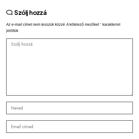
Szólj hozzá
Az e-mail címet nem tesszük közzé.
A kötelező mezőket
*
karakterrel
jelöltük