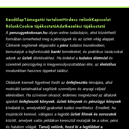
Kezdőlap
Támogatói tartalom
Hirdess velünk
Kapcsolat
Rólunk
Cookie tájékoztató
Adatkezelési tájékoztató
A
penzugyekokosan.hu
olyan online tudásbázis, ahol közérthető
formában ismerheted meg a pénzügyek és az üzleti világ alapjait.
Cikkeink segítenek eligazodni a
pénz
tudatos kezelésében,
bemutatjuk a legfontosabb
banki
termékeket, és praktikus tanácsokat
adunk az
üzleti
döntésekhez. Ha érdekel a
tudatos életmód
és
szeretnél pénzügyileg is kiegyensúlyozottabban élni, az
életstílus
rovatunkban hasznos tippeket találsz.
Oldalunk kiemelt figyelmet fordít az
önfejlesztés
témájára, ahol
motiváló tartalmakkal segítünk személyes és anyagi céljaid
elérésében. Ha szívesen olvasol, érdemes megnézned az általunk
ajánlott
önfejlesztő könyvek
,
üzleti könyvek
és
pénzügyi könyvek
kínálatát is, amelyekből gyakorlati tudást meríthetsz. Emellett, ha
inspirációt keresel, válogass a legjobb
üzleti filmek és sorozatok
között, amelyek valós példákon keresztül mutatják be a siker, pénz
és hatalom világát.
Tanulj velünk, hozd ki a legtöbbet a