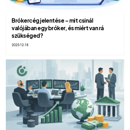
Brókercég jelentése – mit csinál
valójában egy bróker, és miért van rá
szükséged?
2025-12-18