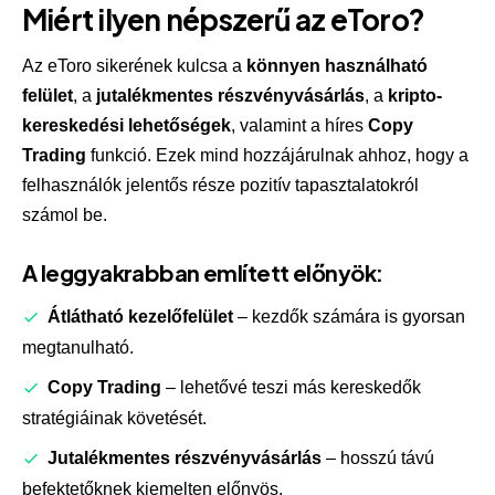
Miért ilyen népszerű az
eToro
?
Az eToro sikerének kulcsa a
könnyen használható
felület
, a
jutalékmentes részvényvásárlás
, a
kripto-
kereskedési lehetőségek
, valamint a híres
Copy
Trading
funkció. Ezek mind hozzájárulnak ahhoz, hogy a
felhasználók jelentős része pozitív tapasztalatokról
számol be.
A leggyakrabban említett előnyök:
Átlátható kezelőfelület
– kezdők számára is gyorsan
megtanulható.
Copy Trading
– lehetővé teszi más kereskedők
stratégiáinak követését.
Jutalékmentes részvényvásárlás
– hosszú távú
befektetőknek kiemelten előnyös.