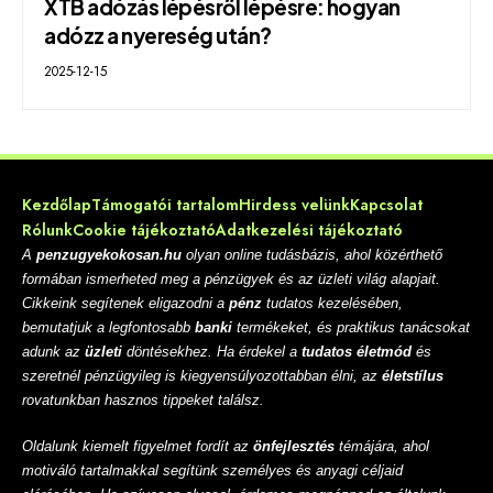
XTB adózás lépésről lépésre: hogyan
adózz a nyereség után?
2025-12-15
Kezdőlap
Támogatói tartalom
Hirdess velünk
Kapcsolat
Rólunk
Cookie tájékoztató
Adatkezelési tájékoztató
A
penzugyekokosan.hu
olyan online tudásbázis, ahol közérthető
formában ismerheted meg a pénzügyek és az üzleti világ alapjait.
Cikkeink segítenek eligazodni a
pénz
tudatos kezelésében,
bemutatjuk a legfontosabb
banki
termékeket, és praktikus tanácsokat
adunk az
üzleti
döntésekhez. Ha érdekel a
tudatos életmód
és
szeretnél pénzügyileg is kiegyensúlyozottabban élni, az
életstílus
rovatunkban hasznos tippeket találsz.
Oldalunk kiemelt figyelmet fordít az
önfejlesztés
témájára, ahol
motiváló tartalmakkal segítünk személyes és anyagi céljaid