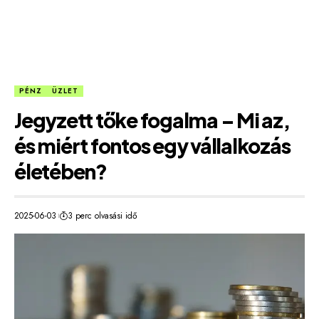
PÉNZ
ÜZLET
Jegyzett tőke fogalma – Mi az,
és miért fontos egy vállalkozás
életében?
2025-06-03
3 perc olvasási idő