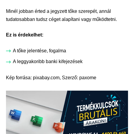
Minél jobban érted a jegyzett tőke szerepét, annál
tudatosabban tudsz céget alapítani vagy működtetni.
Ez is érdekelhet:
A tőke jelentése, fogalma
A leggyakoribb banki kifejezések
Kép forrása:
pixabay.com
, Szerző:
paxome