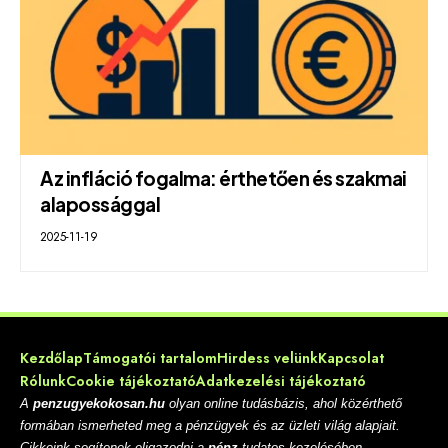
Az infláció fogalma: érthetően és szakmai
alapossággal
2025-11-19
Kezdőlap
Támogatói tartalom
Hirdess velünk
Kapcsolat
Rólunk
Cookie tájékoztató
Adatkezelési tájékoztató
A
penzugyekokosan.hu
olyan online tudásbázis, ahol közérthető
formában ismerheted meg a pénzügyek és az üzleti világ alapjait.
Cikkeink segítenek eligazodni a
pénz
tudatos kezelésében,