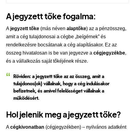
A jegyzett tőke fogalma:
A
jegyzett tőke
(más néven
alaptőke
) az a pénzösszeg,
amit a cég tulajdonosai a cégbe „beígérnek” és
rendelkezésre bocsátanak a cég alapításakor. Ez az
összeg hivatalosan is be van jegyezve a
cégjegyzékbe
,
és a vállalkozás saját tőkéjének része.
Röviden: a jegyzett tőke az az összeg, amit a
tulajdonos(ok) vállalnak, hogy a cég indulásakor
befizetnek, és amivel felelősséget vállalnak a
működésért.
Hol jelenik meg a jegyzett tőke?
A
cégkivonatban
(cégjegyzékben) – nyilvános adatként