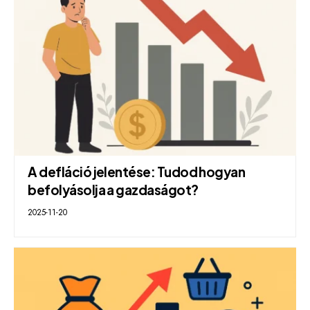
A defláció jelentése: Tudod hogyan
befolyásolja a gazdaságot?
2025-11-20