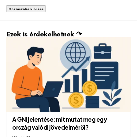
Alternative:
Ezek is érdekelhetnek ↷
A GNI jelentése: mit mutat meg egy
ország valódi jövedelméről?