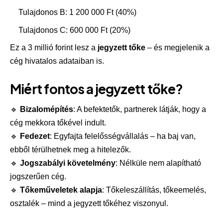
Tulajdonos B: 1 200 000 Ft (40%)
Tulajdonos C: 600 000 Ft (20%)
Ez a 3 millió forint lesz a
jegyzett tőke
– és megjelenik a
cég hivatalos adataiban is.
Miért fontos a jegyzett tőke?
🔹
Bizalomépítés
: A befektetők, partnerek látják, hogy a
cég mekkora tőkével indult.
🔹
Fedezet
: Egyfajta felelősségvállalás – ha baj van,
ebből térülhetnek meg a hitelezők.
🔹
Jogszabályi követelmény
: Nélküle nem alapítható
jogszerűen cég.
🔹
Tőkeműveletek alapja
: Tőkeleszállítás, tőkeemelés,
osztalék – mind a jegyzett tőkéhez viszonyul.