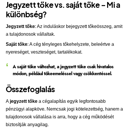
Jegyzett tőke vs. saját tőke – Mi a
különbség?
Jegyzett tőke
: Az induláskor bejegyzett tőkeösszeg, amit
a tulajdonosok vállaltak.
Saját tőke
: A cég tényleges tőkehelyzete, beleértve a
nyereséget, veszteséget, tartalékokat.
A saját tőke
változhat
, a jegyzett tőke csak hivatalos
módon, például tőkeemeléssel vagy csökkentéssel.
Összefoglalás
A
jegyzett tőke
a cégalapítás egyik legfontosabb
pénzügyi alapköve. Nemcsak jogi kötelezettség, hanem a
tulajdonosok vállalása is arra, hogy a cég működését
biztosítják anyagilag.