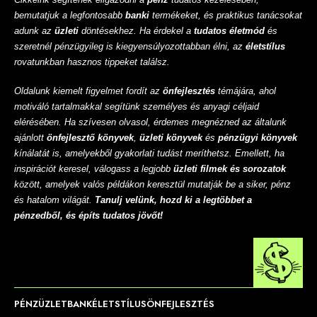
bemutatjuk a legfontosabb
banki
termékeket, és praktikus tanácsokat
adunk az
üzleti
döntésekhez. Ha érdekel a
tudatos életmód
és
szeretnél pénzügyileg is kiegyensúlyozottabban élni, az
életstílus
rovatunkban hasznos tippeket találsz.
Oldalunk kiemelt figyelmet fordít az
önfejlesztés
témájára, ahol
motiváló tartalmakkal segítünk személyes és anyagi céljaid
elérésében. Ha szívesen olvasol, érdemes megnézned az általunk
ajánlott
önfejlesztő könyvek
,
üzleti könyvek
és
pénzügyi könyvek
kínálatát is, amelyekből gyakorlati tudást meríthetsz. Emellett, ha
inspirációt keresel, válogass a legjobb
üzleti filmek és sorozatok
között, amelyek valós példákon keresztül mutatják be a siker, pénz
és hatalom világát.
Tanulj velünk, hozd ki a legtöbbet a
pénzedből, és építs tudatos jövőt!
PÉNZ
ÜZLET
BANK
ÉLETSTÍLUS
ÖNFEJLESZTÉS