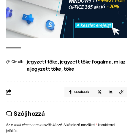
jegyzett tőke
,
jegyzett tőke fogalma
,
mi az
Címkék:
a jegyzett tőke
,
tőke
Facebook
Szólj hozzá
Az e-mail címet nem tesszük közzé.
A kötelező mezőket
*
karakterrel
jelöltük