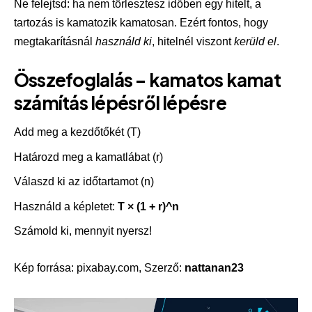
Ne felejtsd: ha nem törlesztesz időben egy hitelt, a
tartozás is kamatozik kamatosan. Ezért fontos, hogy
megtakarításnál
használd ki
, hitelnél viszont
kerüld el
.
Összefoglalás – kamatos kamat
számítás lépésről lépésre
Add meg a kezdőtőkét (T)
Határozd meg a kamatlábat (r)
Válaszd ki az időtartamot (n)
Használd a képletet:
T × (1 + r)^n
Számold ki, mennyit nyersz!
Kép forrása:
pixabay.com
, Szerző:
nattanan23