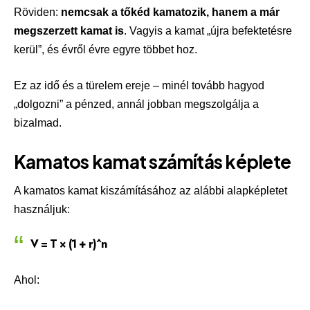
Röviden:
nemcsak a tőkéd kamatozik, hanem a már
megszerzett kamat is
. Vagyis a kamat „újra befektetésre
kerül”, és évről évre egyre többet hoz.
Ez az idő és a türelem ereje – minél tovább hagyod
„dolgozni” a pénzed, annál jobban megszolgálja a
bizalmad.
Kamatos kamat számítás képlete
A kamatos kamat kiszámításához az alábbi alapképletet
használjuk:
V = T × (1 + r)^n
Ahol: