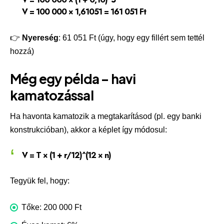
V = 100 000 × 1,61051 =
161 051 Ft
👉
Nyereség
: 61 051 Ft (úgy, hogy egy fillért sem tettél
hozzá)
Még egy példa – havi
kamatozással
Ha havonta kamatozik a megtakarításod (pl. egy banki
konstrukcióban), akkor a képlet így módosul:
V = T × (1 + r/12)^(12 × n)
Tegyük fel, hogy:
Tőke: 200 000 Ft