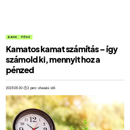
BANK
PÉNZ
Kamatos kamat számítás – így
számold ki, mennyit hoz a
pénzed
2025-05-30
3 perc olvasási idő