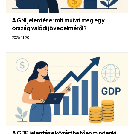
A GNI jelentése: mit mutat meg egy
ország valódi jövedelméről?
2025-11-20
A GDP jelentése közérthetően mindenki