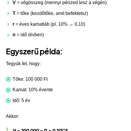
V
= végösszeg (mennyi pénzed lesz a végén)
T
= tőke (kezdőtőke, amit befektetsz)
r
= éves kamatláb (pl. 10% → 0,10)
n
= idő (évben)
Egyszerű példa:
Tegyük fel, hogy:
Tőke: 100 000 Ft
Kamat: 10% évente
Idő: 5 év
Akkor:
V = 100 000 × (1 + 0,10)^5