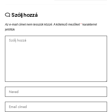
Szólj hozzá
Az e-mail címet nem tesszük közzé.
A kötelező mezőket
*
karakterrel
jelöltük