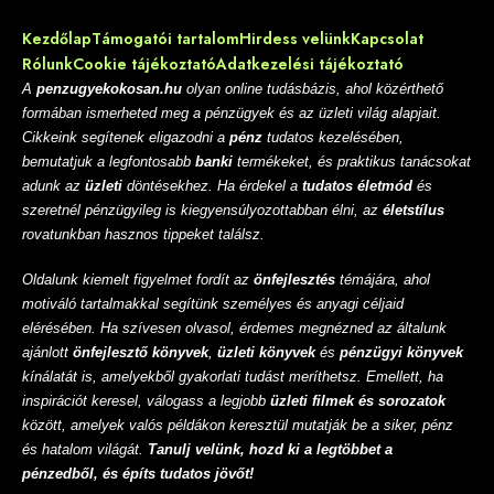
Kezdőlap
Támogatói tartalom
Hirdess velünk
Kapcsolat
Rólunk
Cookie tájékoztató
Adatkezelési tájékoztató
A
penzugyekokosan.hu
olyan online tudásbázis, ahol közérthető
formában ismerheted meg a pénzügyek és az üzleti világ alapjait.
Cikkeink segítenek eligazodni a
pénz
tudatos kezelésében,
bemutatjuk a legfontosabb
banki
termékeket, és praktikus tanácsokat
adunk az
üzleti
döntésekhez. Ha érdekel a
tudatos életmód
és
szeretnél pénzügyileg is kiegyensúlyozottabban élni, az
életstílus
rovatunkban hasznos tippeket találsz.
Oldalunk kiemelt figyelmet fordít az
önfejlesztés
témájára, ahol
motiváló tartalmakkal segítünk személyes és anyagi céljaid
elérésében. Ha szívesen olvasol, érdemes megnézned az általunk
ajánlott
önfejlesztő könyvek
,
üzleti könyvek
és
pénzügyi könyvek
kínálatát is, amelyekből gyakorlati tudást meríthetsz. Emellett, ha
inspirációt keresel, válogass a legjobb
üzleti filmek és sorozatok
között, amelyek valós példákon keresztül mutatják be a siker, pénz
és hatalom világát.
Tanulj velünk, hozd ki a legtöbbet a
pénzedből, és építs tudatos jövőt!