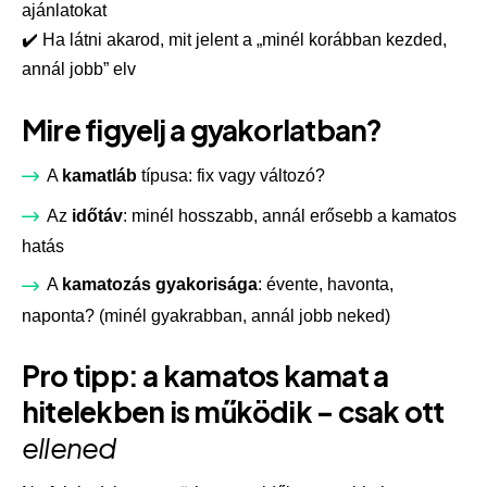
ajánlatokat
✔️ Ha látni akarod, mit jelent a „minél korábban kezded,
annál jobb” elv
Mire figyelj a gyakorlatban?
A
kamatláb
típusa: fix vagy változó?
Az
időtáv
: minél hosszabb, annál erősebb a kamatos
hatás
A
kamatozás gyakorisága
: évente, havonta,
naponta? (minél gyakrabban, annál jobb neked)
Pro tipp: a kamatos kamat a
hitelekben is működik – csak ott
ellened