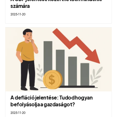
számára
2025-11-20
A defláció jelentése: Tudod hogyan
befolyásolja a gazdaságot?
2025-11-20