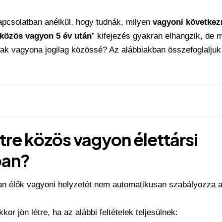
kapcsolatban anélkül, hogy tudnák, milyen
vagyoni követke
közös vagyon 5 év után
” kifejezés gyakran elhangzik, de m
rsak vagyona jogilag közössé? Az alábbiakban összefoglaljuk
étre közös vagyon élettársi
ban?
ban élők vagyoni helyzetét nem automatikusan szabályozza a
r jön létre, ha az alábbi feltételek teljesülnek: