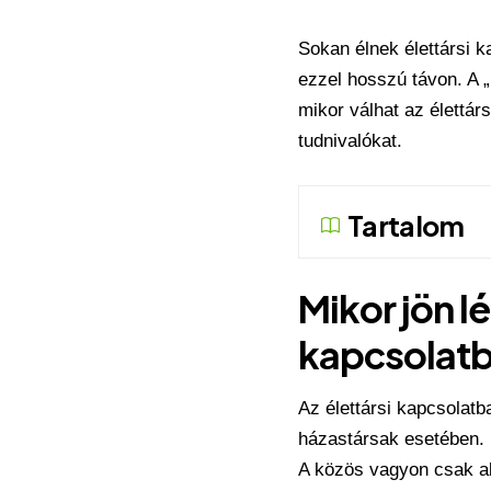
Sokan élnek élettársi 
ezzel hosszú távon. A „
mikor válhat az élettá
tudnivalókat.
Tartalom
Mikor jön l
kapcsolat
Az élettársi kapcsolat
házastársak esetében.
A közös vagyon csak akko