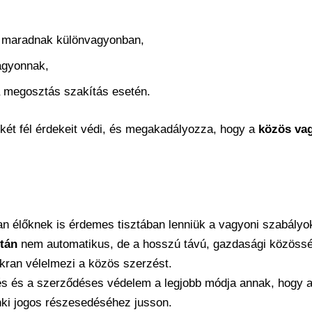
 maradnak különvagyonban,
agyonnak,
a megosztás szakítás esetén.
ét fél érdekeit védi, és megakadályozza, hogy a
közös vag
an élőknek is érdemes tisztában lenniük a vagyoni szabályo
tán
nem automatikus, de a hosszú távú, gazdasági közössé
kran vélelmezi a közös szerzést.
s és a szerződéses védelem a legjobb módja annak, hogy a
i jogos részesedéséhez jusson.