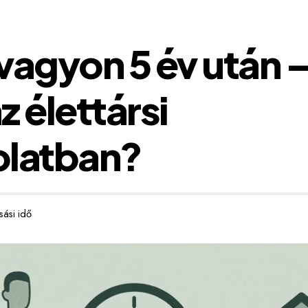
vagyon 5 év után –
az élettársi
olatban?
sási idő