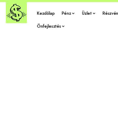
Kezdőlap
Pénz
Üzlet
Részvén
Önfejlesztés