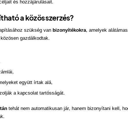
éljait és hozzájárulásait.
tható a közös szerzés?
apításához szükség van
bizonyítékokra
, amelyek alátámasz
s közösen gazdálkodtak.
,
ámlái,
elyeket együtt írtak alá,
zolják a kapcsolat tartósságát.
tán
tehát nem automatikusan jár, hanem bizonyítani kell, ho
ak.