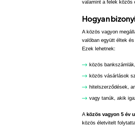
valamint a felek közös c
Hogyan bizonyí
A közös
vagyon
megáll
valóban együtt éltek é
Ezek lehetnek:
közös bankszámlák
közös vásárlások sz
hitelszerződések, am
vagy tanúk, akik iga
A
közös vagyon 5 év u
közös életvitelt folytatt