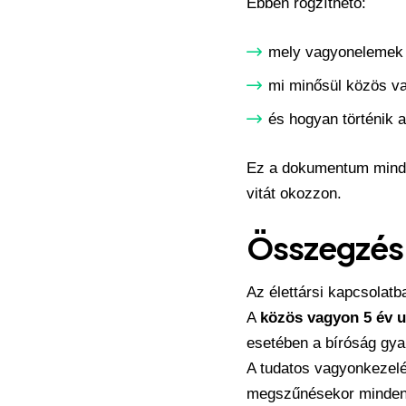
Ebben rögzíthető:
mely vagyonelemek
mi minősül közös v
és hogyan történik 
Ez a dokumentum mindk
vitát okozzon.
Összegzés
Az élettársi kapcsolatb
A
közös vagyon 5 év u
esetében a bíróság gya
A tudatos vagyonkezelé
megszűnésekor mindenk