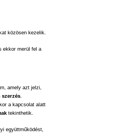
kat közösen kezelik.
s ekkor merül fel a
am, amely azt jelzi,
 szerzés
.
kor a kapcsolat alatt
nak
tekinthetik.
gyi együttműködést,