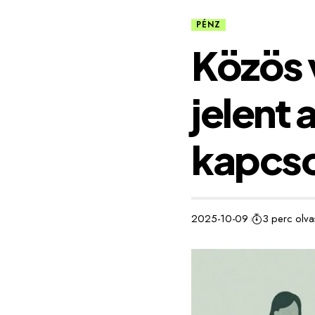
PÉNZ
Közös 
jelent 
kapcs
2025-10-09
3 perc olva