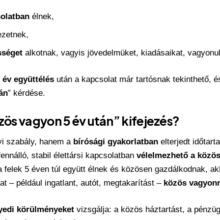
solatban
élnek,
zetnek,
sséget
alkotnak, vagyis jövedelmüket, kiadásaikat, vagyonu
 év együttélés
után a kapcsolat már tartósnak tekinthető, é
án
” kérdése.
özös vagyon 5 év után” kifejezés?
yi szabály, hanem a
bírósági gyakorlatban
elterjedt időtart
ennálló, stabil élettársi kapcsolatban
vélelmezhető a közös
 a felek 5 éven túl együtt élnek és közösen gazdálkodnak, ak
t – például ingatlant, autót, megtakarítást –
közös vagyon
yedi körülményeket
vizsgálja: a közös háztartást, a pénzü