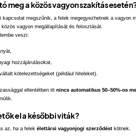
ó meg a közös vagyon szakítás esetén
si kapcsolat megszűnik, a felek megegyezhetnek a
vagyon m
a közös vagyon megállapítását és felosztását.
elembe veszi:
nyát,
yagi hozzájárulásokat,
állalt kötelezettségeket (például hiteleket).
zassággal ellentétben itt
nincs automatikus 50–50%-os m
múlik.
tők el a későbbi viták?
s az, ha a felek
élettársi vagyonjogi szerződést
kötnek.