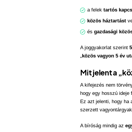
a felek
tartós kapc
közös háztartást
ve
és
gazdasági közö
A joggyakorlat szerint
5
„
közös vagyon 5 év ut
Mit jelent a „k
A kifejezés nem törvén
hogy egy hosszú ideje f
Ez azt jelenti, hogy ha
szerzett vagyontárgyaka
A bíróság mindig az
eg