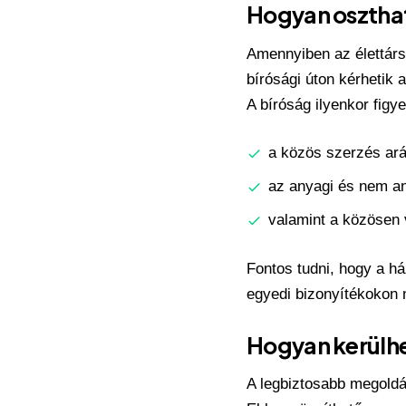
Hogyan oszthat
Amennyiben az élettár
bírósági úton kérhetik 
A bíróság ilyenkor figy
a közös szerzés ará
az anyagi és nem an
valamint a közösen v
Fontos tudni, hogy a há
egyedi bizonyítékokon 
Hogyan kerülhe
A legbiztosabb megoldá