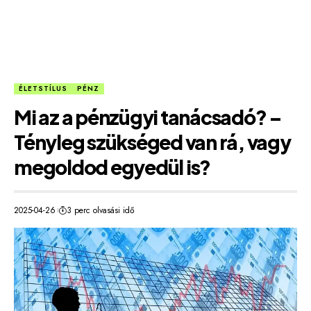
ÉLETSTÍLUS
PÉNZ
Mi az a pénzügyi tanácsadó? –
Tényleg szükséged van rá, vagy
megoldod egyedül is?
2025-04-26
3 perc olvasási idő