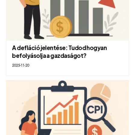
A defláció jelentése: Tudod hogyan
befolyásolja a gazdaságot?
2025-11-20