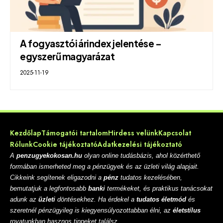
A fogyasztói árindex jelentése –
egyszerű magyarázat
2025-11-19
Kezdőlap
Támogatói tartalom
Hirdess velünk
Kapcsolat
Rólunk
Cookie tájékoztató
Adatkezelési tájékoztató
A
penzugyekokosan.hu
olyan online tudásbázis, ahol közérthető
formában ismerheted meg a pénzügyek és az üzleti világ alapjait.
Cikkeink segítenek eligazodni a
pénz
tudatos kezelésében,
bemutatjuk a legfontosabb
banki
termékeket, és praktikus tanácsokat
adunk az
üzleti
döntésekhez. Ha érdekel a
tudatos életmód
és
szeretnél pénzügyileg is kiegyensúlyozottabban élni, az
életstílus
rovatunkban hasznos tippeket találsz.