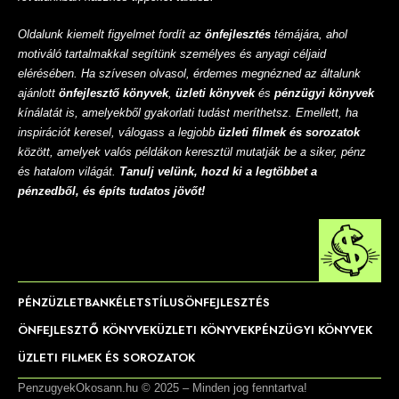
Oldalunk kiemelt figyelmet fordít az
önfejlesztés
témájára, ahol
motiváló tartalmakkal segítünk személyes és anyagi céljaid
elérésében. Ha szívesen olvasol, érdemes megnézned az általunk
ajánlott
önfejlesztő könyvek
,
üzleti könyvek
és
pénzügyi könyvek
kínálatát is, amelyekből gyakorlati tudást meríthetsz. Emellett, ha
inspirációt keresel, válogass a legjobb
üzleti filmek és sorozatok
között, amelyek valós példákon keresztül mutatják be a siker, pénz
és hatalom világát.
Tanulj velünk, hozd ki a legtöbbet a
pénzedből, és építs tudatos jövőt!
PÉNZ
ÜZLET
BANK
ÉLETSTÍLUS
ÖNFEJLESZTÉS
ÖNFEJLESZTŐ KÖNYVEK
ÜZLETI KÖNYVEK
PÉNZÜGYI KÖNYVEK
ÜZLETI FILMEK ÉS SOROZATOK
PenzugyekOkosann.hu © 2025 – Minden jog fenntartva!