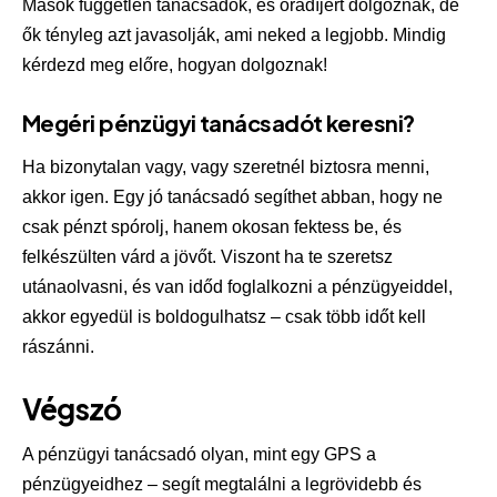
Mások független tanácsadók, és óradíjért dolgoznak, de
ők tényleg azt javasolják, ami neked a legjobb. Mindig
kérdezd meg előre, hogyan dolgoznak!
Megéri pénzügyi tanácsadót keresni?
Ha bizonytalan vagy, vagy szeretnél biztosra menni,
akkor igen. Egy jó tanácsadó segíthet abban, hogy ne
csak pénzt spórolj, hanem okosan fektess be, és
felkészülten várd a jövőt. Viszont ha te szeretsz
utánaolvasni, és van időd foglalkozni a pénzügyeiddel,
akkor egyedül is boldogulhatsz – csak több időt kell
rászánni.
Végszó
A pénzügyi tanácsadó olyan, mint egy GPS a
pénzügyeidhez – segít megtalálni a legrövidebb és