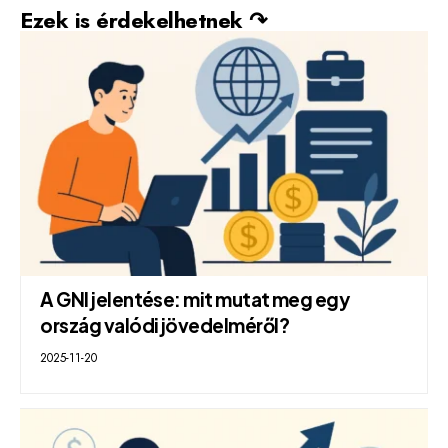
Ezek is érdekelhetnek ↷
A GNI jelentése: mit mutat meg egy
ország valódi jövedelméről?
2025-11-20