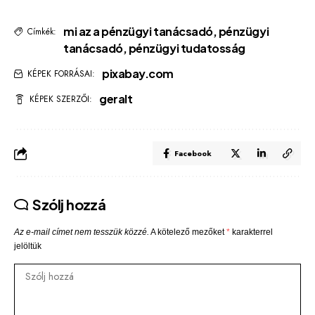
mi az a pénzügyi tanácsadó
,
pénzügyi
Címkék:
tanácsadó
,
pénzügyi tudatosság
pixabay.com
KÉPEK FORRÁSAI:
geralt
KÉPEK SZERZŐI:
Facebook
Szólj hozzá
Az e-mail címet nem tesszük közzé.
A kötelező mezőket
*
karakterrel
jelöltük