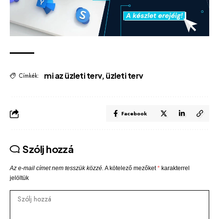
mi az üzleti terv
,
üzleti terv
Címkék:
Facebook
Szólj hozzá
Az e-mail címet nem tesszük közzé.
A kötelező mezőket
*
karakterrel
jelöltük