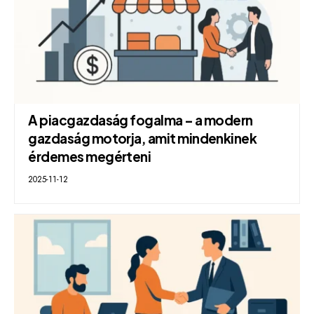
A piacgazdaság fogalma – a modern
gazdaság motorja, amit mindenkinek
érdemes megérteni
2025-11-12