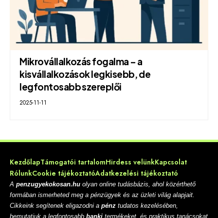
Mikrovállalkozás fogalma – a
kisvállalkozások legkisebb, de
legfontosabb szereplői
2025-11-11
Kezdőlap
Támogatói tartalom
Hirdess velünk
Kapcsolat
Rólunk
Cookie tájékoztató
Adatkezelési tájékoztató
A
penzugyekokosan.hu
olyan online tudásbázis, ahol közérthető
formában ismerheted meg a pénzügyek és az üzleti világ alapjait.
Cikkeink segítenek eligazodni a
pénz
tudatos kezelésében,
bemutatjuk a legfontosabb
banki
termékeket, és praktikus tanácsokat