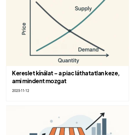
Kereslet kínálat – a piac láthatatlan keze,
ami mindent mozgat
2025-11-12