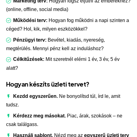
Marketing terv:
Hogyan fogsz eljutni az emberekhez?
(online, offline, social media)
Működési terv:
Hogyan fog működni a napi szinten a
céged? Hol, kik, milyen eszközökkel?
Pénzügyi terv:
Bevétel, kiadás, nyereség,
megtérülés. Mennyi pénz kell az induláshoz?
Célkitűzések:
Mit szeretnél elérni 1 év, 3 év, 5 év
alatt?
Hogyan készíts üzleti tervet?
Kezdd egyszerűen.
Ne bonyolítsd túl, írd le, amit
tudsz.
Kérdezz meg másokat.
Piac, árak, szokások – ne
csak találgass.
Használj sablont.
Nézd meg az
egyszerű üzleti terv