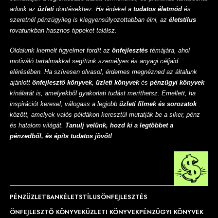
adunk az
üzleti
döntésekhez. Ha érdekel a
tudatos életmód
és
szeretnél pénzügyileg is kiegyensúlyozottabban élni, az
életstílus
rovatunkban hasznos tippeket találsz.
Oldalunk kiemelt figyelmet fordít az
önfejlesztés
témájára, ahol
motiváló tartalmakkal segítünk személyes és anyagi céljaid
elérésében. Ha szívesen olvasol, érdemes megnézned az általunk
ajánlott
önfejlesztő könyvek
,
üzleti könyvek
és
pénzügyi könyvek
kínálatát is, amelyekből gyakorlati tudást meríthetsz. Emellett, ha
inspirációt keresel, válogass a legjobb
üzleti filmek és sorozatok
között, amelyek valós példákon keresztül mutatják be a siker, pénz
és hatalom világát.
Tanulj velünk, hozd ki a legtöbbet a
pénzedből, és építs tudatos jövőt!
PÉNZ
ÜZLET
BANK
ÉLETSTÍLUS
ÖNFEJLESZTÉS
ÖNFEJLESZTŐ KÖNYVEK
ÜZLETI KÖNYVEK
PÉNZÜGYI KÖNYVEK