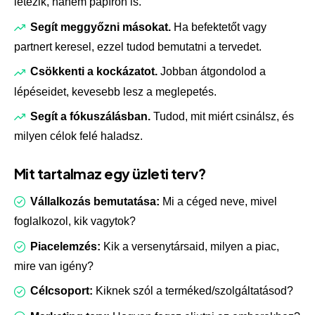
létezik, hanem papíron is.
Segít meggyőzni másokat.
Ha befektetőt vagy
partnert keresel, ezzel tudod bemutatni a tervedet.
Csökkenti a kockázatot.
Jobban átgondolod a
lépéseidet, kevesebb lesz a meglepetés.
Segít a fókuszálásban.
Tudod, mit miért csinálsz, és
milyen célok felé haladsz.
Mit tartalmaz egy üzleti terv?
Vállalkozás bemutatása:
Mi a céged neve, mivel
foglalkozol, kik vagytok?
Piacelemzés:
Kik a versenytársaid, milyen a piac,
mire van igény?
Célcsoport:
Kiknek szól a terméked/szolgáltatásod?