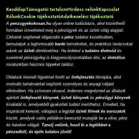
Kezdőlap
Támogatói tartalom
Hirdess velünk
Kapcsolat
Rólunk
Cookie tájékoztató
Adatkezelési tájékoztató
A
penzugyekokosan.hu
olyan online tudásbázis, ahol közérthető
formában ismerheted meg a pénzügyek és az üzleti világ alapjait.
Cikkeink segítenek eligazodni a
pénz
tudatos kezelésében,
bemutatjuk a legfontosabb
banki
termékeket, és praktikus tanácsokat
adunk az
üzleti
döntésekhez. Ha érdekel a
tudatos életmód
és
szeretnél pénzügyileg is kiegyensúlyozottabban élni, az
életstílus
rovatunkban hasznos tippeket találsz.
Oldalunk kiemelt figyelmet fordít az
önfejlesztés
témájára, ahol
motiváló tartalmakkal segítünk személyes és anyagi céljaid
elérésében. Ha szívesen olvasol, érdemes megnézned az általunk
ajánlott
önfejlesztő könyvek
,
üzleti könyvek
és
pénzügyi könyvek
kínálatát is, amelyekből gyakorlati tudást meríthetsz. Emellett, ha
inspirációt keresel, válogass a legjobb
üzleti filmek és sorozatok
között, amelyek valós példákon keresztül mutatják be a siker, pénz
és hatalom világát.
Tanulj velünk, hozd ki a legtöbbet a
pénzedből, és építs tudatos jövőt!