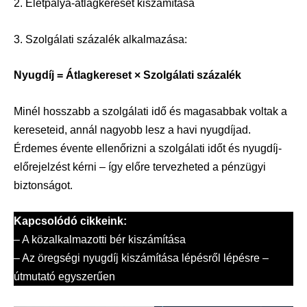
2. Életpálya-átlagkereset kiszámítása
3. Szolgálati százalék alkalmazása:
Nyugdíj = Átlagkereset × Szolgálati százalék
Minél hosszabb a szolgálati idő és magasabbak voltak a
kereseteid, annál nagyobb lesz a havi nyugdíjad.
Érdemes évente ellenőrizni a szolgálati időt és nyugdíj-
előrejelzést kérni – így előre tervezheted a pénzügyi
biztonságot.
Kapcsolódó cikkeink:
–
A közalkalmazotti bér kiszámítása
–
Az öregségi nyugdíj kiszámítása lépésről lépésre –
útmutató egyszerűen