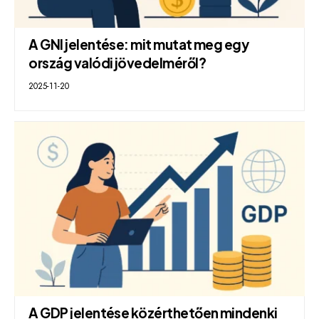
A GNI jelentése: mit mutat meg egy
ország valódi jövedelméről?
2025-11-20
A GDP jelentése közérthetően mindenki