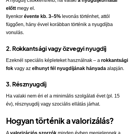
A nyugdíj csökkenthető, ha valaki
a nyugdíjkorhatár
előtt
megy el.
Ilyenkor
évente kb. 3–5%
levonás történhet, attól
függően, hány évvel korábban történik a nyugdíjba
vonulás.
2. Rokkantsági vagy özvegyi nyugdíj
Ezeknél speciális képleteket használnak – a
rokkantsági
fok
vagy az
elhunyt fél nyugdíjának hányada
alapján.
3. Résznyugdíj
Ha valaki nem éri el a minimális szolgálati évet (pl. 15
év), résznyugdíj vagy szociális ellátás járhat.
Hogyan történik a valorizálás?
A
valorizációs szorzók
minden évben megjelennek a