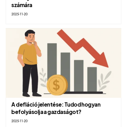
számára
2025-11-20
A defláció jelentése: Tudod hogyan
befolyásolja a gazdaságot?
2025-11-20