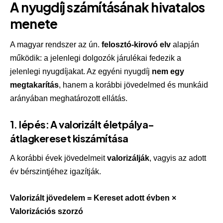
A nyugdíj számításának hivatalos
menete
A magyar rendszer az ún.
felosztó-kirovó elv
alapján
működik: a jelenlegi dolgozók járulékai fedezik a
jelenlegi nyugdíjakat. Az egyéni nyugdíj
nem egy
megtakarítás
, hanem a korábbi jövedelmed és munkáid
arányában meghatározott ellátás.
1. lépés: A valorizált életpálya-
átlagkereset kiszámítása
A korábbi évek jövedelmeit
valorizálják
, vagyis az adott
év bérszintjéhez igazítják.
Valorizált jövedelem = Kereset adott évben ×
Valorizációs szorzó