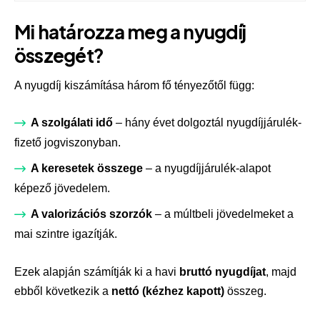
Mi határozza meg a nyugdíj
összegét?
A nyugdíj kiszámítása három fő tényezőtől függ:
A szolgálati idő
– hány évet dolgoztál nyugdíjjárulék-
fizető jogviszonyban.
A keresetek összege
– a nyugdíjjárulék-alapot
képező jövedelem.
A valorizációs szorzók
– a múltbeli jövedelmeket a
mai szintre igazítják.
Ezek alapján számítják ki a havi
bruttó nyugdíjat
, majd
ebből következik a
nettó (kézhez kapott)
összeg.