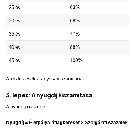
25 év
63%
30 év
68%
35 év
77%
40 év
88%
45 év
100%
A köztes évek arányosan számítanak.
3. lépés: A nyugdíj kiszámítása
A nyugdíj összege
Nyugdíj = Életpálya-átlagkereset × Szolgálati százalék