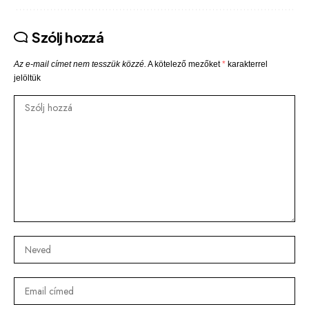
Szólj hozzá
Az e-mail címet nem tesszük közzé.
A kötelező mezőket
*
karakterrel
jelöltük