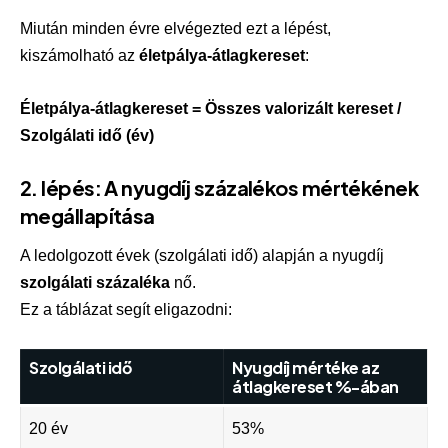
Miután minden évre elvégezted ezt a lépést,
kiszámolható az
életpálya-átlagkereset
:
Életpálya-átlagkereset = Összes valorizált kereset /
Szolgálati idő (év)
2. lépés: A nyugdíj százalékos mértékének
megállapítása
A ledolgozott évek (szolgálati idő) alapján a nyugdíj
szolgálati százaléka
nő.
Ez a táblázat segít eligazodni:
Szolgálati idő
Nyugdíj mértéke az
átlagkereset %-ában
20 év
53%