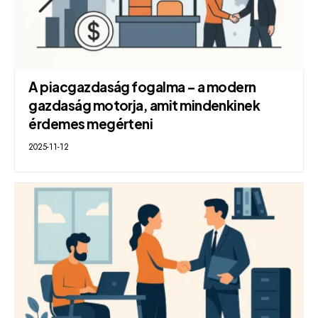
A piacgazdaság fogalma – a modern
gazdaság motorja, amit mindenkinek
érdemes megérteni
2025-11-12