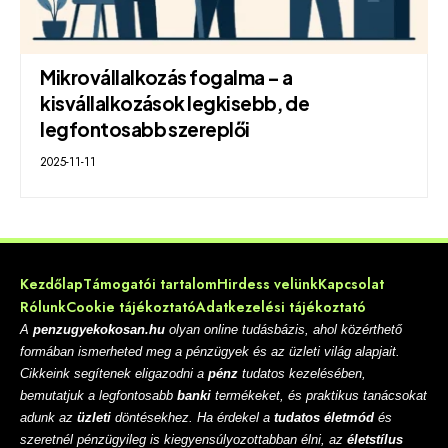
Mikrovállalkozás fogalma – a
kisvállalkozások legkisebb, de
legfontosabb szereplői
2025-11-11
Kezdőlap
Támogatói tartalom
Hirdess velünk
Kapcsolat
Rólunk
Cookie tájékoztató
Adatkezelési tájékoztató
A
penzugyekokosan.hu
olyan online tudásbázis, ahol közérthető
formában ismerheted meg a pénzügyek és az üzleti világ alapjait.
Cikkeink segítenek eligazodni a
pénz
tudatos kezelésében,
bemutatjuk a legfontosabb
banki
termékeket, és praktikus tanácsokat
adunk az
üzleti
döntésekhez. Ha érdekel a
tudatos életmód
és
szeretnél pénzügyileg is kiegyensúlyozottabban élni, az
életstílus