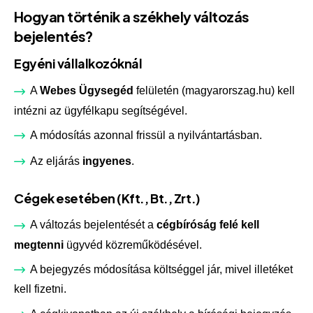
Hogyan történik a székhely változás
bejelentés?
Egyéni vállalkozóknál
A
Webes Ügysegéd
felületén (magyarorszag.hu) kell
intézni az ügyfélkapu segítségével.
A módosítás azonnal frissül a nyilvántartásban.
Az eljárás
ingyenes
.
Cégek esetében (Kft., Bt., Zrt.)
A változás bejelentését a
cégbíróság felé kell
megtenni
ügyvéd közreműködésével.
A bejegyzés módosítása költséggel jár, mivel illetéket
kell fizetni.