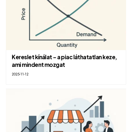
Kereslet kínálat – a piac láthatatlan keze,
ami mindent mozgat
2025-11-12