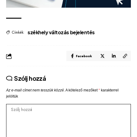
székhely változás bejelentés
Címkék:
Facebook
Szólj hozzá
Az e-mail címet nem tesszük közzé.
A kötelező mezőket
*
karakterrel
jelöltük