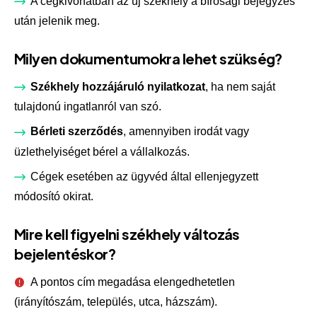
A cégkivonatban az új székhely a bírósági bejegyzés
után jelenik meg.
Milyen dokumentumokra lehet szükség?
Székhely hozzájáruló nyilatkozat
, ha nem saját
tulajdonú ingatlanról van szó.
Bérleti szerződés
, amennyiben irodát vagy
üzlethelyiséget bérel a vállalkozás.
Cégek esetében az ügyvéd által ellenjegyzett
módosító okirat.
Mire kell figyelni székhely változás
bejelentéskor?
A pontos cím megadása elengedhetetlen
(irányítószám, település, utca, házszám).