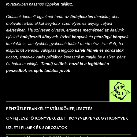
rovatunkban hasznos tippeket találsz.
Oldalunk kiemelt figyelmet fordít az
önfejlesztés
témájára, ahol
motiváló tartalmakkal segítünk személyes és anyagi céljaid
elérésében. Ha szívesen olvasol, érdemes megnézned az általunk
ajánlott
önfejlesztő könyvek
,
üzleti könyvek
és
pénzügyi könyvek
kínálatát is, amelyekből gyakorlati tudást meríthetsz. Emellett, ha
inspirációt keresel, válogass a legjobb
üzleti filmek és sorozatok
között, amelyek valós példákon keresztül mutatják be a siker, pénz
és hatalom világát.
Tanulj velünk, hozd ki a legtöbbet a
pénzedből, és építs tudatos jövőt!
PÉNZ
ÜZLET
BANK
ÉLETSTÍLUS
ÖNFEJLESZTÉS
ÖNFEJLESZTŐ KÖNYVEK
ÜZLETI KÖNYVEK
PÉNZÜGYI KÖNYVEK
ÜZLETI FILMEK ÉS SOROZATOK