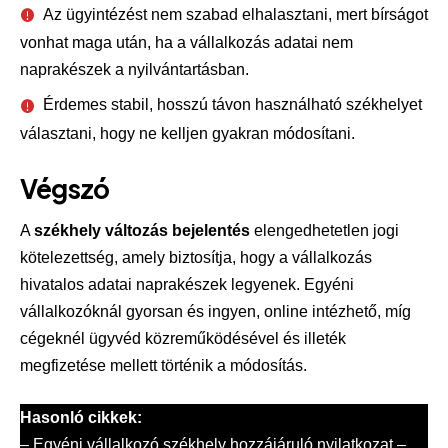
Az ügyintézést nem szabad elhalasztani, mert bírságot
vonhat maga után, ha a vállalkozás adatai nem
naprakészek a nyilvántartásban.
Érdemes stabil, hosszú távon használható székhelyet
választani, hogy ne kelljen gyakran módosítani.
Végszó
A
székhely változás bejelentés
elengedhetetlen jogi
kötelezettség, amely biztosítja, hogy a vállalkozás
hivatalos adatai naprakészek legyenek. Egyéni
vállalkozóknál gyorsan és ingyen, online intézhető, míg
cégeknél ügyvéd közreműködésével és illeték
megfizetése mellett történik a módosítás.
Hasonló cikkek:
–
Egyéni vállalkozó székhely hozzájáruló nyilatkozat –