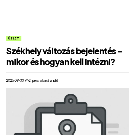
ÜZLET
Székhely változás bejelentés –
mikor és hogyan kell intézni?
2025-09-30
2 perc olvasási idő