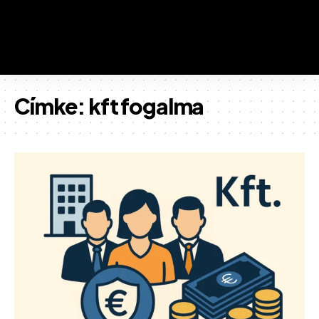
Címke:
kft fogalma