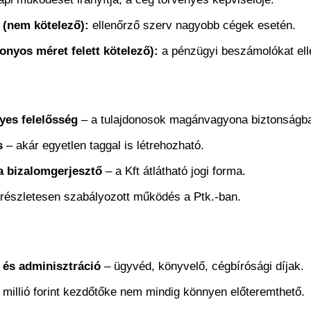
 (nem kötelező):
ellenőrző szerv nagyobb cégek esetén.
onyos méret felett kötelező):
a pénzügyi beszámolókat ell
yes felelősség
– a tulajdonosok magánvagyona biztonságb
s
– akár egyetlen taggal is létrehozható.
a bizalomgerjesztő
– a Kft átlátható jogi forma.
részletesen szabályozott működés a Ptk.-ban.
k és adminisztráció
– ügyvéd, könyvelő, cégbírósági díjak.
 millió forint kezdőtőke nem mindig könnyen előteremthető.