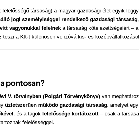
lt felelősségű társaság) a magyar gazdasági élet egyik legg
álló jogi személyiséggel rendelkező gazdasági társaság
vitt vagyonukkal felelnek
a társaság kötelezettségeiért –
 teszi a Kft-t különösen vonzóvá kis- és középvállalkozás
ma pontosan?
évi V. törvényben (Polgári Törvénykönyv)
van meghatározva
gy
üzletszerűen működő gazdasági társaság
, amelyet egy
őkével
, és a tagok
felelőssége korlátozott
– csak a társasá
tartoznak felelősséggel.