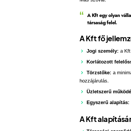
A Kft egy olyan váll
társaság felel.
A Kft fő jellemz
Jogi személy:
a Kft
Korlátozott felelős
Törzstőke:
a minimá
hozzájárulás.
Üzletszerű működé
Egyszerű alapítás:
A Kft alapításá