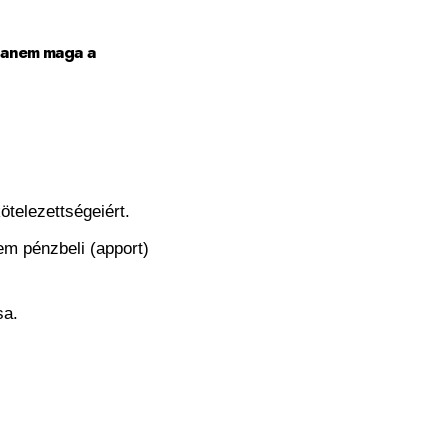
 hanem maga a
ötelezettségeiért.
em pénzbeli (apport)
sa.