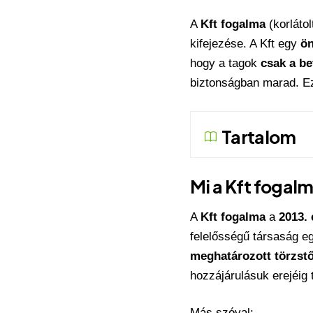
A
Kft fogalma
(korláto
kifejezése. A Kft egy
ön
hogy a tagok
csak a be
biztonságban marad. Ez
Tartalom
Mi a Kft fogal
A
Kft fogalma
a
2013. 
felelősségű társaság e
meghatározott törzst
hozzájárulásuk erejéig 
Más szóval: