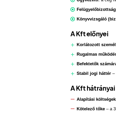
Felügyelőbizottság
Könyvvizsgáló (biz
A Kft előnyei
Korlátozott személ
Rugalmas működé
Befektetők számár
Stabil jogi háttér
– 
A Kft hátrányai
Alapítási költsége
Kötelező tőke
– a 3