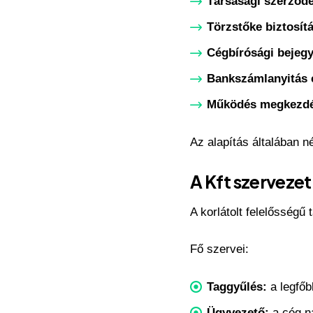
Társasági szerződé
Törzstőke biztosít
Cégbírósági bejeg
Bankszámlanyitás 
Működés megkezd
Az alapítás általában né
A Kft szervezet
A korlátolt felelősségű
Fő szervei:
Taggyűlés:
a legfőb
Ügyvezető:
a cég na