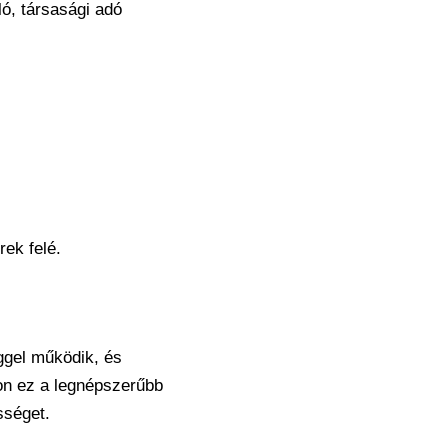
ó, társasági adó
rek felé.
éggel működik, és
gon ez a legnépszerűbb
sséget.