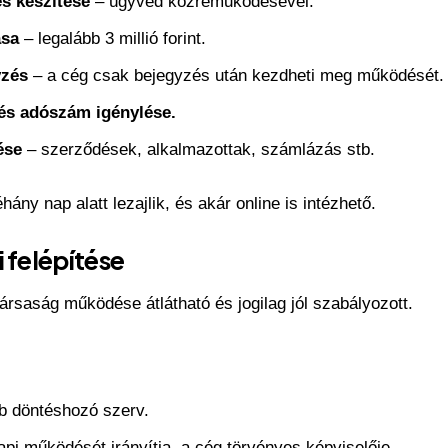
s készítése
– ügyvéd közreműködésével.
ása
– legalább 3 millió forint.
yzés
– a cég csak bejegyzés után kezdheti meg működését.
és adószám igénylése.
ése
– szerződések, alkalmazottak, számlázás stb.
hány nap alatt lezajlik, és akár online is intézhető.
i felépítése
 társaság működése átlátható és jogilag jól szabályozott.
b döntéshozó szerv.
pi működését irányítja, a cég törvényes képviselője.