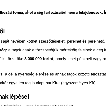
alkozási forma, ahol a cég tartozásaiért nem a tulajdonosok,
ői
 saját nevében köthet szerződéseket, perelhet és perelhető.
ség:
a tagok csak a törzsbetétjük mértékéig felelnek a cég k
lis törzstőke
3 000 000 forint
, amely lehet pénzbeli vagy n
s:
a cél a nyereség elérése és annak tagok közötti felosztá
akár egyetlen tag is alapíthat Kft-t (egyszemélyes Kft).
nak lépései