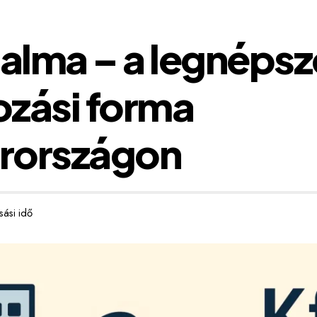
galma – a legnéps
ozási forma
rországon
sási idő