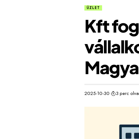
ÜZLET
Kft fo
vállalk
Magya
2025-10-30
3 perc olva