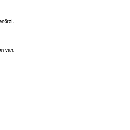
enőrzi.
an van.