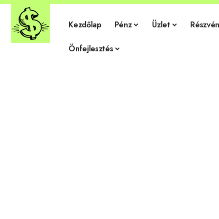
Kezdőlap
Pénz
Üzlet
Részvén
Önfejlesztés