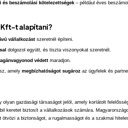
 és beszámolási kötelezettségek
– például éves beszámol
Kft-t alapítani?
ávú vállalkozást
szeretnél építeni.
sal
dolgozol együtt, és tiszta viszonyokat szeretnél.
agánvagyonod védett
maradjon.
rsz, amely
megbízhatóságot sugároz
az ügyfelek és partne
 olyan gazdasági társaságot jelöl, amely korlátolt felelőss
abil keretet biztosít a vállalkozások számára. Magyarorszá
t ötvözi a biztonságot, a rugalmasságot és a szakmai hitele