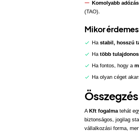
Komolyabb adózási
(TAO).
Mikor érdemes 
Ha
stabil, hosszú t
Ha
több tulajdonos
Ha fontos, hogy a
m
Ha olyan céget aka
Összegzés
A
Kft fogalma
tehát egy
biztonságos, jogilag st
vállalkozási forma, mer