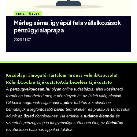
PÉNZ
ÜZLET
Mérleg séma: így épül fel a vállalkozások
pénzügyi alaprajza
2025-11-07
Kezdőlap
Támogatói tartalom
Hirdess velünk
Kapcsolat
Rólunk
Cookie tájékoztató
Adatkezelési tájékoztató
A
penzugyekokosan.hu
olyan online tudásbázis, ahol közérthető
formában ismerheted meg a pénzügyek és az üzleti világ alapjait.
Cikkeink segítenek eligazodni a
pénz
tudatos kezelésében,
bemutatjuk a legfontosabb
banki
termékeket, és praktikus tanácsokat
adunk az
üzleti
döntésekhez. Ha érdekel a
tudatos életmód
és
szeretnél pénzügyileg is kiegyensúlyozottabban élni, az
életstílus
rovatunkban hasznos tippeket találsz.