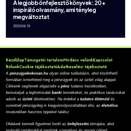
A legjobb önfejlesztő könyvek: 20+
inspiráló olvasmány, ami tényleg
megváltoztat
2025-06-10
Kezdőlap
Támogatói tartalom
Hirdess velünk
Kapcsolat
Rólunk
Cookie tájékoztató
Adatkezelési tájékoztató
A
penzugyekokosan.hu
olyan online tudásbázis, ahol közérthető
formában ismerheted meg a pénzügyek és az üzleti világ alapjait.
Cikkeink segítenek eligazodni a
pénz
tudatos kezelésében,
bemutatjuk a legfontosabb
banki
termékeket, és praktikus tanácsokat
adunk az
üzleti
döntésekhez. Ha érdekel a
tudatos életmód
és
szeretnél pénzügyileg is kiegyensúlyozottabban élni, az
életstílus
rovatunkban hasznos tippeket találsz.
Oldalunk kiemelt figyelmet fordít az
önfejlesztés
témájára, ahol
motiváló tartalmakkal segítünk személyes és anyagi céljaid