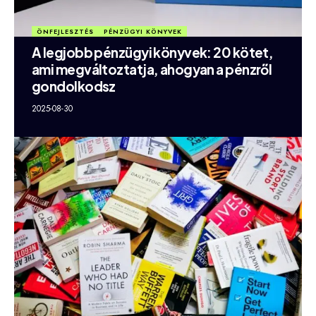
ÖNFEJLESZTÉS
PÉNZÜGYI KÖNYVEK
A legjobb pénzügyi könyvek: 20 kötet,
ami megváltoztatja, ahogyan a pénzről
gondolkodsz
2025-08-30