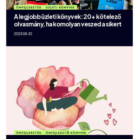
ÖNFEJLESZTÉS
ÜZLETI KÖNYVEK
A legjobb üzleti könyvek: 20+ kötelező
olvasmány, ha komolyan veszed a sikert
2025-08-30
ÖNFEJLESZTÉS
ÖNFEJLESZTŐ KÖNYVEK