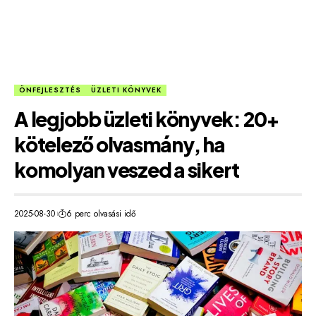
ÖNFEJLESZTÉS
ÜZLETI KÖNYVEK
A legjobb üzleti könyvek: 20+
kötelező olvasmány, ha
komolyan veszed a sikert
2025-08-30
6 perc olvasási idő