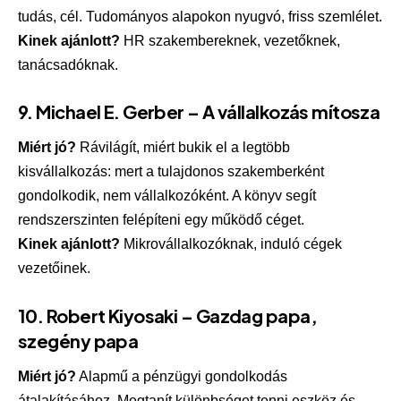
tudás, cél. Tudományos alapokon nyugvó, friss szemlélet.
Kinek ajánlott?
HR szakembereknek, vezetőknek,
tanácsadóknak.
9.
Michael E. Gerber – A vállalkozás mítosza
Miért jó?
Rávilágít, miért bukik el a legtöbb
kisvállalkozás: mert a tulajdonos szakemberként
gondolkodik, nem vállalkozóként. A könyv segít
rendszerszinten felépíteni egy működő céget.
Kinek ajánlott?
Mikrovállalkozóknak, induló cégek
vezetőinek.
10.
Robert Kiyosaki – Gazdag papa,
szegény papa
Miért jó?
Alapmű a pénzügyi gondolkodás
átalakításához. Megtanít különbséget tenni eszköz és