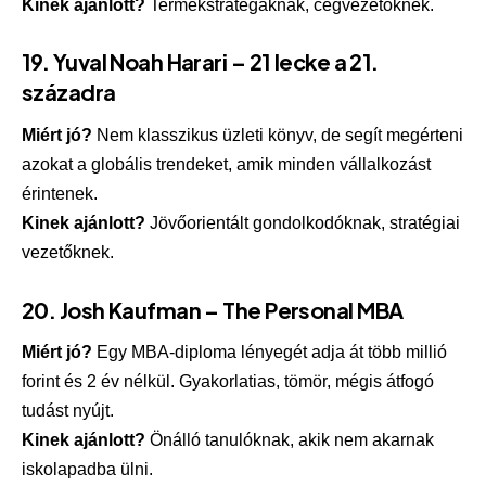
Kinek ajánlott?
Termékstratégáknak, cégvezetőknek.
19.
Yuval Noah Harari – 21 lecke a 21.
századra
Miért jó?
Nem klasszikus üzleti könyv, de segít megérteni
azokat a globális trendeket, amik minden vállalkozást
érintenek.
Kinek ajánlott?
Jövőorientált gondolkodóknak, stratégiai
vezetőknek.
20.
Josh Kaufman – The Personal MBA
Miért jó?
Egy MBA-diploma lényegét adja át több millió
forint és 2 év nélkül. Gyakorlatias, tömör, mégis átfogó
tudást nyújt.
Kinek ajánlott?
Önálló tanulóknak, akik nem akarnak
iskolapadba ülni.