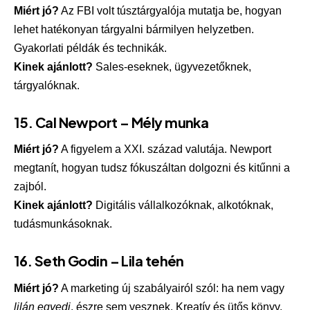
Miért jó?
Az FBI volt túsztárgyalója mutatja be, hogyan
lehet hatékonyan tárgyalni bármilyen helyzetben.
Gyakorlati példák és technikák.
Kinek ajánlott?
Sales-eseknek, ügyvezetőknek,
tárgyalóknak.
15.
Cal Newport – Mély munka
Miért jó?
A figyelem a XXI. század valutája. Newport
megtanít, hogyan tudsz fókuszáltan dolgozni és kitűnni a
zajból.
Kinek ajánlott?
Digitális vállalkozóknak, alkotóknak,
tudásmunkásoknak.
16.
Seth Godin – Lila tehén
Miért jó?
A marketing új szabályairól szól: ha nem vagy
lilán egyedi
, észre sem vesznek. Kreatív és ütős könyv.