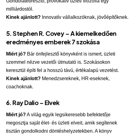
Gondolatébresztő, provokatív üzleti filozófia egy
milliárdostól.
Kinek ajánlott?
Innovatív vállalkozóknak, jövőépítőknek.
5.
Stephen R. Covey – A kiemelkedően
eredményes emberek 7 szokása
Miért jó?
Bár önfejlesztő könyvként is ismert, üzleti
szemmel nézve vezetői útmutató is. Szokásokon
keresztül építi fel a hosszú távú, értékalapú vezetést.
Kinek ajánlott?
Menedzsereknek, HR-eseknek,
coachoknak.
6.
Ray Dalio – Elvek
Miért jó?
A világ egyik legsikeresebb befektetője
megosztja saját élet- és üzleti elveit, amik segítenek
tisztán gondolkodni döntéshelyzetekben. A könyv