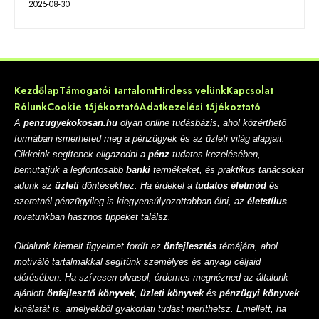
2025-08-30
Kezdőlap
Támogatói tartalom
Hirdess velünk
Kapcsolat
Rólunk
Cookie tájékoztató
Adatkezelési tájékoztató
A
penzugyekokosan.hu
olyan online tudásbázis, ahol közérthető
formában ismerheted meg a pénzügyek és az üzleti világ alapjait.
Cikkeink segítenek eligazodni a
pénz
tudatos kezelésében,
bemutatjuk a legfontosabb
banki
termékeket, és praktikus tanácsokat
adunk az
üzleti
döntésekhez. Ha érdekel a
tudatos életmód
és
szeretnél pénzügyileg is kiegyensúlyozottabban élni, az
életstílus
rovatunkban hasznos tippeket találsz.
Oldalunk kiemelt figyelmet fordít az
önfejlesztés
témájára, ahol
motiváló tartalmakkal segítünk személyes és anyagi céljaid
elérésében. Ha szívesen olvasol, érdemes megnézned az általunk
ajánlott
önfejlesztő könyvek
,
üzleti könyvek
és
pénzügyi könyvek
kínálatát is, amelyekből gyakorlati tudást meríthetsz. Emellett, ha