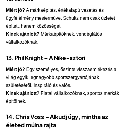
Miért jó?
A márkaépítés, értékalapú vezetés és
ügyfélélmény mesterműve. Schultz nem csak üzletet
épített, hanem közösséget.
Kinek ajánlott?
Márkaépítőknek, vendéglátós
vállalkozóknak.
13.
Phil Knight – A Nike-sztori
Miért jó?
Egy személyes, őszinte visszaemlékezés a
világ egyik legnagyobb sportszergyártójának
születéséről. Inspiráló és valós.
Kinek ajánlott?
Fiatal vállalkozóknak, sportos márkák
építőinek.
14.
Chris Voss – Alkudj úgy, mintha az
életed múlna rajta