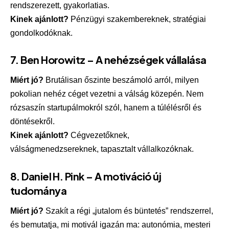
rendszerezett, gyakorlatias.
Kinek ajánlott?
Pénzügyi szakembereknek, stratégiai
gondolkodóknak.
7.
Ben Horowitz – A nehézségek vállalása
Miért jó?
Brutálisan őszinte beszámoló arról, milyen
pokolian nehéz céget vezetni a válság közepén. Nem
rózsaszín startupálmokról szól, hanem a túlélésről és
döntésekről.
Kinek ajánlott?
Cégvezetőknek,
válságmenedzsereknek, tapasztalt vállalkozóknak.
8.
Daniel H. Pink – A motiváció új
tudománya
Miért jó?
Szakít a régi „jutalom és büntetés” rendszerrel,
és bemutatja, mi motivál igazán ma: autonómia, mesteri