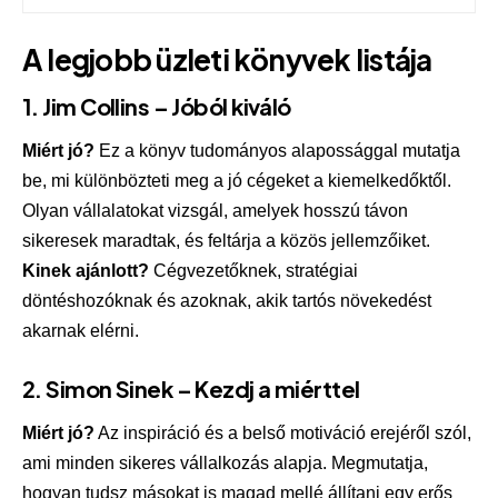
A legjobb üzleti könyvek listája
1.
Jim Collins – Jóból kiváló
Miért jó?
Ez a könyv tudományos alapossággal mutatja
be, mi különbözteti meg a jó cégeket a kiemelkedőktől.
Olyan vállalatokat vizsgál, amelyek hosszú távon
sikeresek maradtak, és feltárja a közös jellemzőiket.
Kinek ajánlott?
Cégvezetőknek, stratégiai
döntéshozóknak és azoknak, akik tartós növekedést
akarnak elérni.
2.
Simon Sinek – Kezdj a miérttel
Miért jó?
Az inspiráció és a belső motiváció erejéről szól,
ami minden sikeres vállalkozás alapja. Megmutatja,
hogyan tudsz másokat is magad mellé állítani egy erős