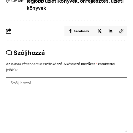
legjobb üzleti könyvek
,
önfejlesztés
,
üzleti
Címkék:
könyvek
Facebook
Szólj hozzá
Az e-mail címet nem tesszük közzé.
A kötelező mezőket
*
karakterrel
jelöltük