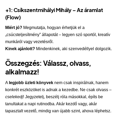
+1:
Csíkszentmihályi Mihály – Az áramlat
(Flow)
Miért jó?
Megmutatja, hogyan érhetjük el a
„csúcsteljesítmény” állapotát – legyen szó sportól, kreatív
munkáról vagy vezetésről.
Kinek ajánlott?
Mindenkinek, aki szenvedéllyel dolgozik.
Összegzés: Válassz, olvass,
alkalmazz!
A
legjobb üzleti könyvek
nem csak inspirálnak, hanem
konkrét eszközöket is adnak a kezedbe. Ne csak olvass –
cselekedj
! Jegyzetelj, beszélj róla másokkal, építs be
tanultakat a napi rutinodba. Akár kezdő vagy, akár
tapasztalt vezető, mindig van újabb szint, ahova léphetsz.