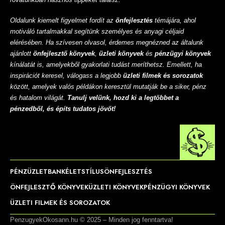
Oldalunk kiemelt figyelmet fordít az
önfejlesztés
témájára, ahol
motiváló tartalmakkal segítünk személyes és anyagi céljaid
elérésében. Ha szívesen olvasol, érdemes megnézned az általunk
ajánlott
önfejlesztő könyvek
,
üzleti könyvek
és
pénzügyi könyvek
kínálatát is, amelyekből gyakorlati tudást meríthetsz. Emellett, ha
inspirációt keresel, válogass a legjobb
üzleti filmek és sorozatok
között, amelyek valós példákon keresztül mutatják be a siker, pénz
és hatalom világát.
Tanulj velünk, hozd ki a legtöbbet a
pénzedből, és építs tudatos jövőt!
PÉNZ
ÜZLET
BANK
ÉLETSTÍLUS
ÖNFEJLESZTÉS
ÖNFEJLESZTŐ KÖNYVEK
ÜZLETI KÖNYVEK
PÉNZÜGYI KÖNYVEK
ÜZLETI FILMEK ÉS SOROZATOK
PenzugyekOkosann.hu © 2025 – Minden jog fenntartva!