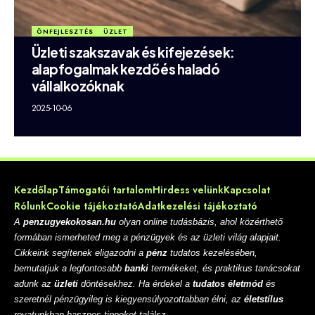
ÖNFEJLESZTÉS
ÜZLET
Üzleti szakszavak és kifejezések:
alapfogalmak kezdő és haladó
vállalkozóknak
2025-10-06
Kezdőlap
Támogatói tartalom
Hirdess velünk
Kapcsolat
Rólunk
Cookie tájékoztató
Adatkezelési tájékoztató
A
penzugyekokosan.hu
olyan online tudásbázis, ahol közérthető
formában ismerheted meg a pénzügyek és az üzleti világ alapjait.
Cikkeink segítenek eligazodni a
pénz
tudatos kezelésében,
bemutatjuk a legfontosabb
banki
termékeket, és praktikus tanácsokat
adunk az
üzleti
döntésekhez. Ha érdekel a
tudatos életmód
és
szeretnél pénzügyileg is kiegyensúlyozottabban élni, az
életstílus
rovatunkban hasznos tippeket találsz.