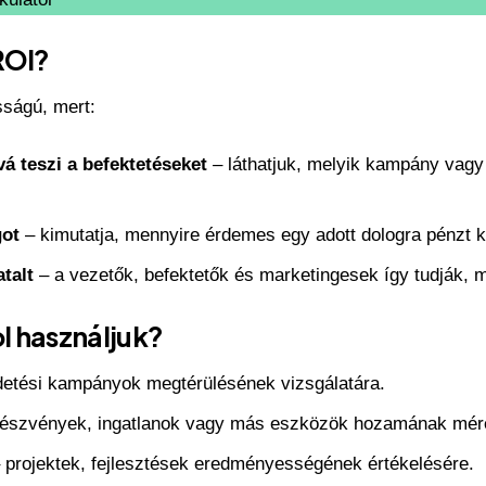
ROI?
sságú, mert:
á teszi a befektetéseket
– láthatjuk, melyik kampány vagy 
got
– kimutatja, mennyire érdemes egy adott dologra pénzt kö
talt
– a vezetők, befektetők és marketingesek így tudják, 
l használjuk?
detési kampányok megtérülésének vizsgálatára.
észvények, ingatlanok vagy más eszközök hozamának mér
 projektek, fejlesztések eredményességének értékelésére.