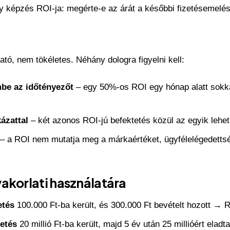
gy képzés ROI-ja: megérte-e az árát a későbbi fizetésemelé
ó, nem tökéletes. Néhány dologra figyelni kell:
be az időtényezőt
– egy 50%-os ROI egy hónap alatt sokka
ázattal
– két azonos ROI-jú befektetés közül az egyik lehe
– a ROI nem mutatja meg a márkaértéket, ügyfélelégedetts
akorlati használatára
etés
100.000 Ft-ba került, és 300.000 Ft bevételt hozott →
tetés
20 millió Ft-ba került, majd 5 év után 25 millióért ela