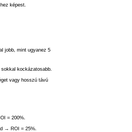
shez képest.
l jobb, mint ugyanez 5
t sokkal kockázatosabb.
éget vagy hosszú távú
 ROI = 200%.
dtad → ROI = 25%.