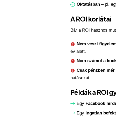
Oktatásban
– pl. e
A ROI korlátai
Bár a ROI hasznos mutat
Nem veszi figyelem
év alatt.
Nem számol a kock
Csak pénzben mér
hatásokat.
Példák a ROI gy
Egy
Facebook hird
Egy
ingatlan befek