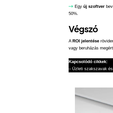
Egy
új szoftver
beve
50%.
Végszó
A
ROI jelentése
röviden
vagy beruházás megérte
Kapcsolódó cikkek:
–
Üzleti szakszavak és k