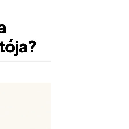
a
tója?