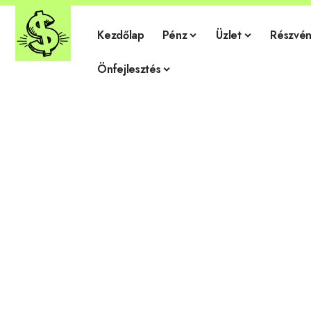
Kezdőlap
Pénz
Üzlet
Részvén
Önfejlesztés