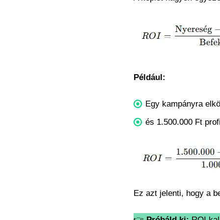
Például:
Egy kampányra elkölt
és 1.500.000 Ft profi
Ez azt jelenti, hogy a 
👉
Próbáld ki:
ROI kal