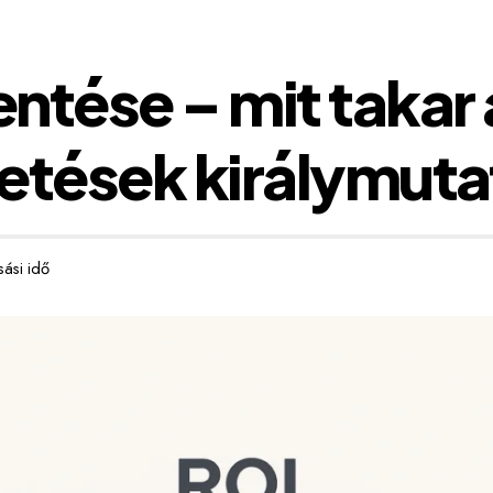
entése – mit takar 
etések királymuta
sási idő