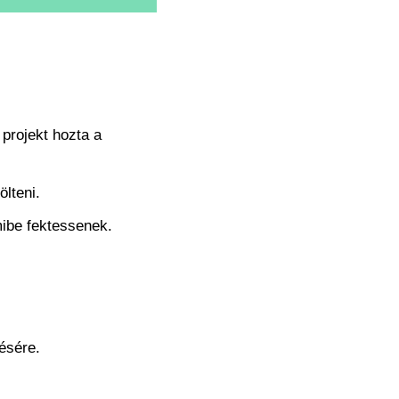
projekt hozta a
lteni.
mibe fektessenek.
ésére.