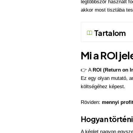
legtöbbször használt f
akkor most tisztába te
Tartalom
Mi a ROI je
👉 A
ROI (Return on I
Ez egy olyan mutató, a
költségéhez képest.
Röviden:
mennyi profit
Hogyan történi
A képlet nagyon egysze