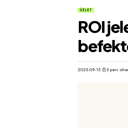
ÜZLET
ROI jel
befekt
2025-09-15
3 perc olva