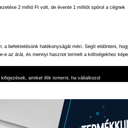
zetése 2 millió Ft volt, de évente 1 milliót spórol a cégnek
: a befektetésünk hatékonyságát méri. Segít eldönteni, ho
-e az árát, és mennyi hasznot termelt a költségekhez képe
ifejezések, amiket illik ismerni, ha vállalkozol