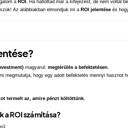
ogalom a
ROI
. Ha hallottad már a kifejezést, de nem voltál be
sszük! Az alábbiakban elmondjuk mi a
ROI jelentése
és hogy
lentése?
nvestment)
magyarul:
megtérülés a befektetésen
.
mi megmutatja, hogy egy adott befektetés mennyi hasznot ho
ot termelt az, amire pénzt költöttünk
.
k a
ROI számítása
?
rű: