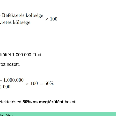
öttél 1.000.000 Ft-ot,
tot hozott.
befektetésed
50%-os megtérülést
hozott.
kulátor