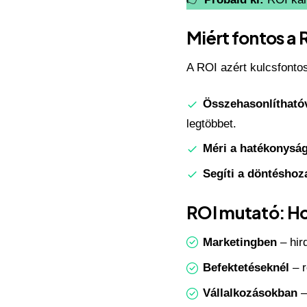
Miért fontos a 
A ROI azért kulcsfonto
Összehasonlíthatóv
legtöbbet.
Méri a hatékonysá
Segíti a döntéshoza
ROI mutató: Ho
Marketingben
– hir
Befektetéseknél
– r
Vállalkozásokban
–